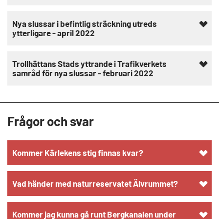
Nya slussar i befintlig sträckning utreds
ytterligare - april 2022
Trollhättans Stads yttrande i Trafikverkets
samråd för nya slussar - februari 2022
Frågor och svar
Kommer Kärlekens stig finnas kvar?
Vad händer med naturreservatet Älvrummet?
Kommer jag kunna gå runt Bergkanalen under