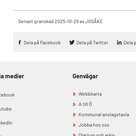
Senast granskad
2025-10-29
av
JOSÅKE
Dela på Facebook
Dela på Twitter
Dela 
la medier
Genvägar
Webbkarta
cebook
A till Ö
utube
Kommunal anslagstavla
nkedIn
Jobba hos oss
Diarium och arkiv