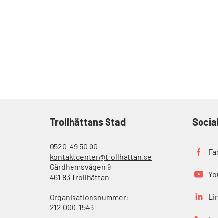
Trollhättans Stad
Socia
0520-49 50 00
Fa
kontaktcenter@trollhattan.se
Gärdhemsvägen 9
Yo
461 83 Trollhättan
Li
Organisationsnummer:
212 000-1546