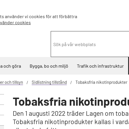
s använder vi cookies för att förbättra
nvänder cookies
a och göra
Bygga, bo och miljö
Trafik och infrastruktur
er och tillsyn
Sidlistning tillstånd
Tobaksfria nikotinprodukter
Tobaksfria nikotinprod
Den 1 augusti 2022 träder Lagen om tobak
Tobaksfria nikotinprodukter kallas i varda