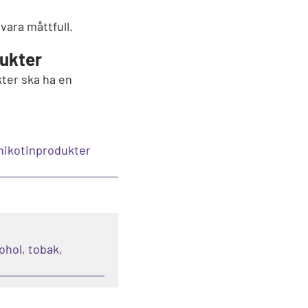
vara måttfull.
dukter
ter ska ha en
 nikotinprodukter
ohol, tobak,