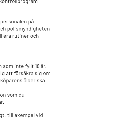
nkontrollprogram
 personalen på
 och polismyndigheten
ll era rutiner och
 som inte fyllt 18 år.
ig att försäkra sig om
 köparens ålder ska
ågon som du
r.
t, till exempel vid