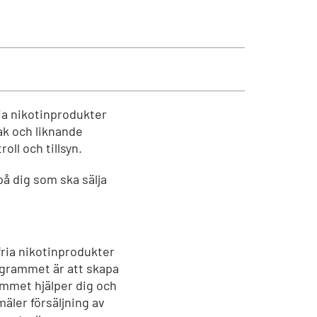
ria nikotinprodukter
bak och liknande
ll och tillsyn.
på dig som ska sälja
fria nikotinprodukter
grammet är att skapa
ammet hjälper dig och
mäler försäljning av