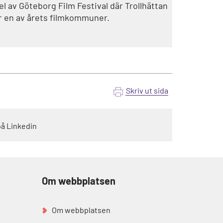
el av Göteborg Film Festival där Trollhättan
r en av årets filmkommuner.
Skriv ut sida
på Linkedin
Om webbplatsen
Om webbplatsen