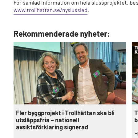
För samlad information om hela slussprojektet, be
www.trollhattan.se/nyslussled
.
Rekommenderade nyheter:
T
Fler byggprojekt i Trollhättan ska bli
b
utsläppsfria – nationell
avsiktsförklaring signerad
H