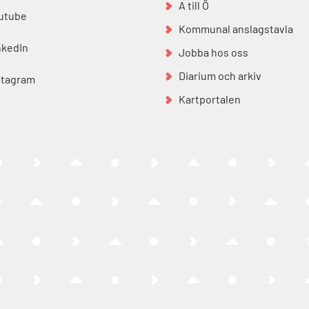
A till Ö
utube
Kommunal anslagstavla
nkedIn
Jobba hos oss
Diarium och arkiv
stagram
Kartportalen