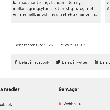
för masshantering: Lansen. Den nya
d
mellanlagringsytan är ett viktigt steg mot
ä
en mer hållbar och resurseffektiv hantering
av massor. Här kan material flyttas mellan
olika projekt, vilket stödjer Trollhättans
stads mål om minskad klimatpåverkan och
ett mer hållbart byggande.
Senast granskad
2025-09-22
av
MALSOLS
Dela på Facebook
Dela på Twitter
Dela 
la medier
Genvägar
Webbkarta
cebook