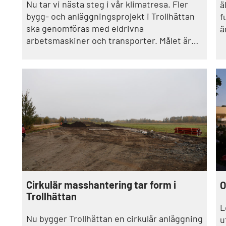
Nu tar vi nästa steg i vår klimatresa. Fler
ä
bygg- och anläggningsprojekt i Trollhättan
f
ska genomföras med eldrivna
ä
arbetsmaskiner och transporter. Målet är
t
att minska utsläpp, buller och avgaser – och
samtidigt bidra till att byggbranschen
ställer om.
Cirkulär masshantering tar form i
O
Trollhättan
L
Nu bygger Trollhättan en cirkulär anläggning
u