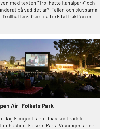
lven med texten ”Trollhätte kanalpark” och
underat på vad det är?–Fallen och slussarna
r Trollhättans främsta turistattraktion med
usentals besökare varje år.
pen Air i Folkets Park
ördag 8 augusti anordnas kostnadsfri
tomhusbio i Folkets Park. Visningen är en