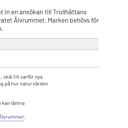
in en ansökan till Trollhättans
vatet Älvrummet. Marken behövs för
n.
skäl till varför nya
ag på hur naturvärden
u kan lämna
 Älvrummet
.