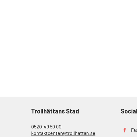
Trollhättans Stad
Socia
0520-49 50 00
Fa
kontaktcenter@trollhattan.se