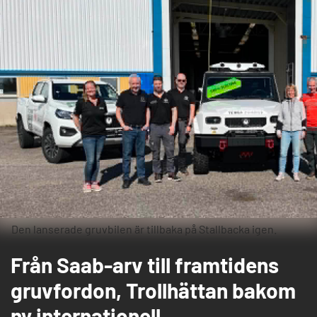
Den lanserade gruvbilen är tillbaka på Stallbacka igen.
Från Saab-arv till framtidens
gruvfordon, Trollhättan bakom
ny internationell