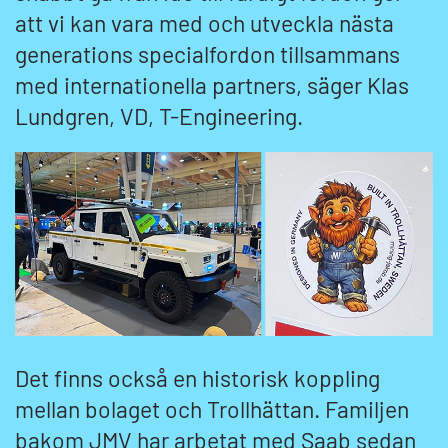
att vi kan vara med och utveckla nästa
generations specialfordon tillsammans
med internationella partners, säger Klas
Lundgren, VD, T-Engineering.
Det finns också en historisk koppling
mellan bolaget och Trollhättan. Familjen
bakom JMV har arbetat med Saab sedan