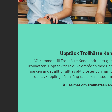
Upptäck Trollhätte Ka
Välkommen till Trollhätte Kanalpark – det goda
Trollhättan. Upptäck flera olika områden med uppl
parken är det alltid fullt av aktiviteter och härl
och avkoppling på en lång rad olika platser me
Läs mer om Trollhätte ka