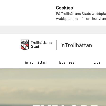
Cookies
På Trollhättans Stads webbplat
webbplatsen.
Läs om hur vi a
inTrollhättan
inTrollhättan
Business
Live