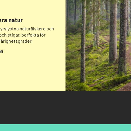
kra natur
tyrslystna naturälskare och
och stigar, perfekta för
svårighetsgrader.
an