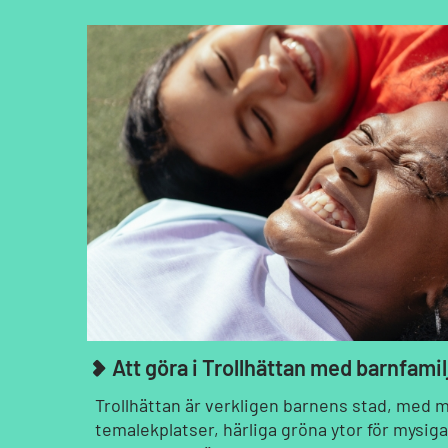
Att göra i Trollhättan med barnfami
Trollhättan är verkligen barnens stad, med m
temalekplatser, härliga gröna ytor för mysiga