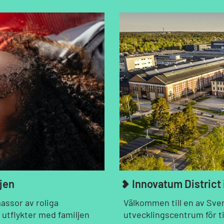
ljen
Innovatum District i
assor av roliga
Välkommen till en av Sve
 utflykter med familjen
utvecklingscentrum för ti