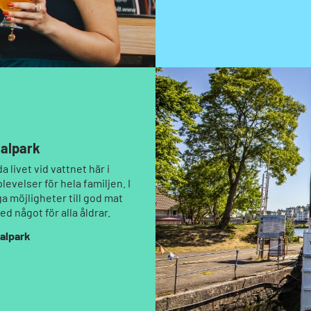
nalpark
 livet vid vattnet här i
evelser för hela familjen. I
iga möjligheter till god mat
d något för alla åldrar.
nalpark