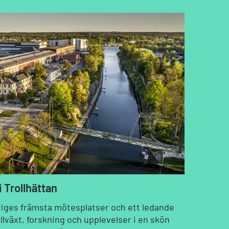
 Trollhättan
riges främsta mötesplatser och ett ledande
llväxt, forskning och upplevelser i en skön