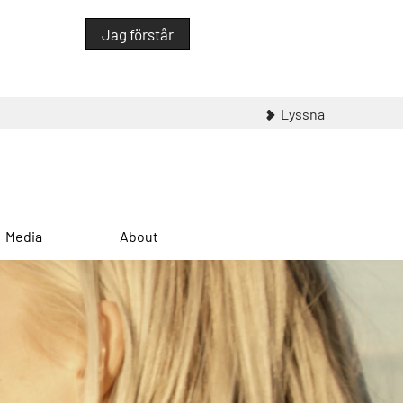
Jag förstår
Lyssna
Media
About