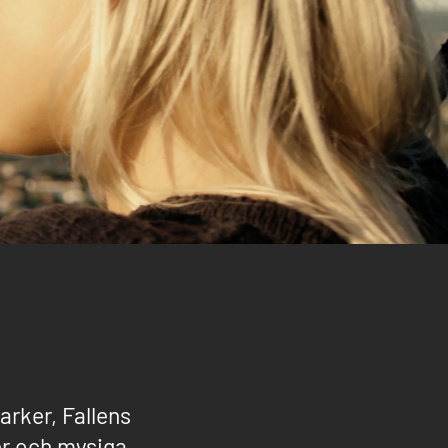
arker, Fallens
er och mysiga