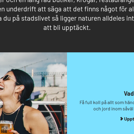
en underdrift att säga att det finns något för all
a du på stadslivet så ligger naturen alldeles int
att bli upptäckt.
Vad
Få full koll på allt som hä
och jord inom såväl 
Uppt