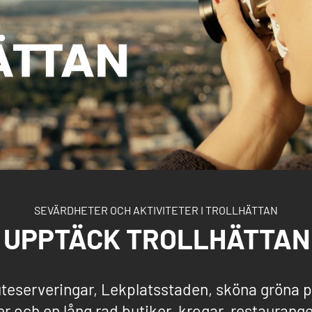
SEVÄRDHETER OCH AKTIVITETER I TROLLHÄTTAN
UPPTÄCK TROLLHÄTTAN
teserveringar, Lekplatsstaden, sköna gröna p
r och en lång rad butiker, krogar, restaurang