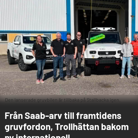
Den lanserade gruvbilen är tillbaka på Stallbacka igen.
Från Saab-arv till framtidens
gruvfordon, Trollhättan bakom
ny internationell