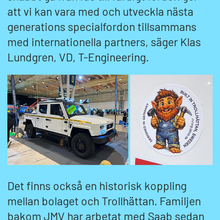
att vi kan vara med och utveckla nästa
generations specialfordon tillsammans
med internationella partners, säger Klas
Lundgren, VD, T-Engineering.
Det finns också en historisk koppling
mellan bolaget och Trollhättan. Familjen
bakom JMV har arbetat med Saab sedan