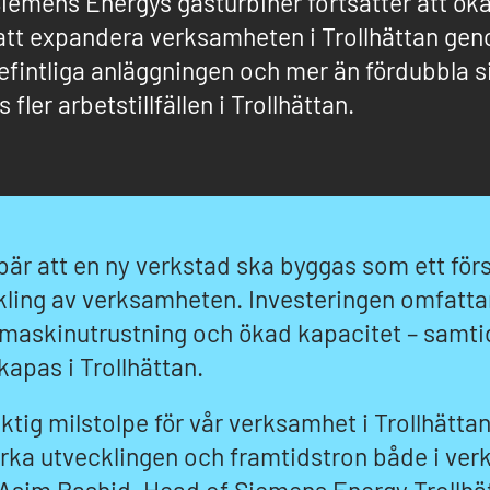
iemens Energys gasturbiner fortsätter att öka
 att expandera verksamheten i Trollhättan gen
befintliga anläggningen och mer än fördubbla s
fler arbetstillfällen i Trollhättan.
är att en ny verkstad ska byggas som ett förs
ckling av verksamheten. Investeringen omfatta
 maskinutrustning och ökad kapacitet – samtid
skapas i Trollhättan.
iktig milstolpe för vår verksamhet i Trollhättan
arka utvecklingen och framtidstron både i ve