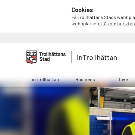
Cookies
På Trollhättans Stads webbplat
webbplatsen.
Läs om hur vi a
inTrollhättan
inTrollhättan
Business
Live