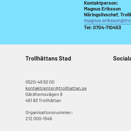
Kontaktperson:
Magnus Eriksson
Näringslivschef, Trol
magnus.eriksson@trol
Tel: 0704-710453
Trollhättans Stad
Social
0520-49 50 00
kontaktcenter@trollhattan.se
Gärdhemsvägen 9
461 83 Trollhättan
Organisationsnummer:
212 000-1546