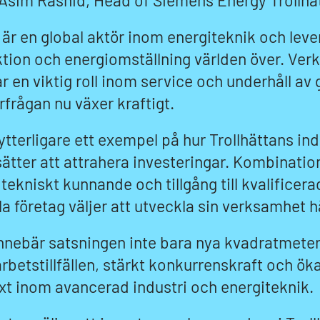
 Asim Rashid, Head of Siemens Energy Trollhä
r en global aktör inom energiteknik och leve
ktion och energiomställning världen över. Ver
r en viktig roll inom service och underhåll av 
frågan nu växer kraftigt.
tterligare ett exempel på hur Trollhättans ind
tter att attrahera investeringar. Kombinatio
 tekniskt kunnande och tillgång till kvalificer
la företag väljer att utveckla sin verksamhet h
innebär satsningen inte bara nya kvadratmeter
arbetstillfällen, stärkt konkurrenskraft och ök
lväxt inom avancerad industri och energiteknik.