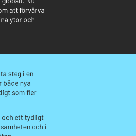
 globalt. Nu
om att förvärva
ina ytor och
ta steg i en
r både nya
igt som fler
 och ett tydligt
rksamheten och i