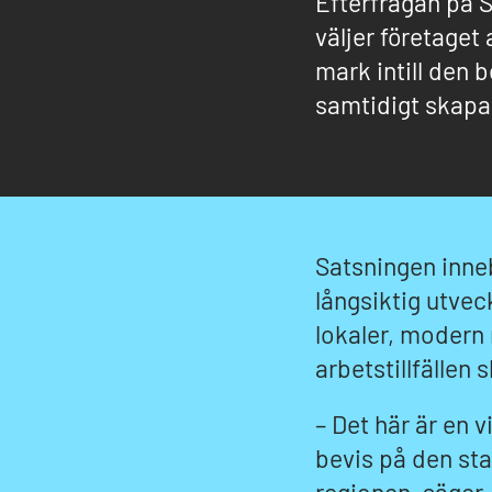
Efterfrågan på S
väljer företaget
mark intill den 
samtidigt skapas 
Satsningen inneb
långsiktig utve
lokaler, modern
arbetstillfällen 
– Det här är en v
bevis på den st