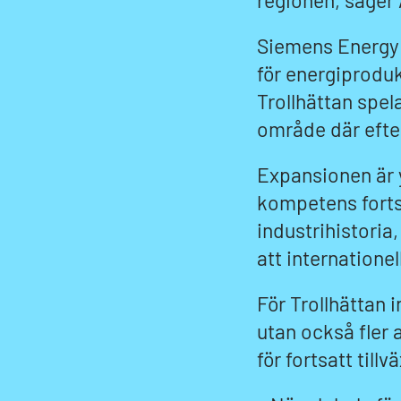
regionen, säger
Siemens Energy ä
för energiprodu
Trollhättan spela
område där efter
Expansionen är y
kompetens fortsä
industrihistoria,
att internationel
För Trollhättan 
utan också fler 
för fortsatt til