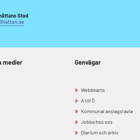
lhättans Stad
lhattan.se
a medier
Genvägar
Webbkarta
A till Ö
Kommunal anslagstavla
Jobba hos oss
Diarium och arkiv