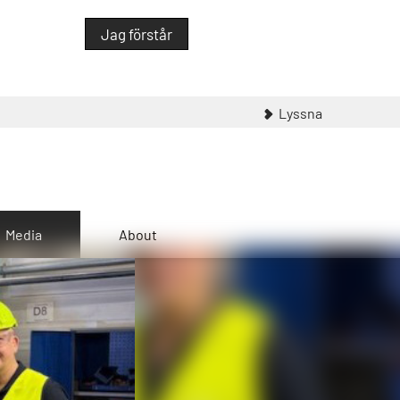
Jag förstår
Lyssna
Media
About