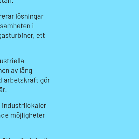
ttan.
rerar lösningar
ksamheten i
gasturbiner, ett
ustriella
nen av lång
ad arbetskraft gör
är.
 industrilokaler
ade möjligheter