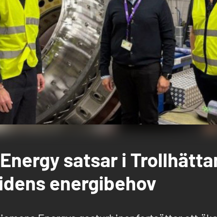
nergy satsar i Trollhätta
tidens energibehov