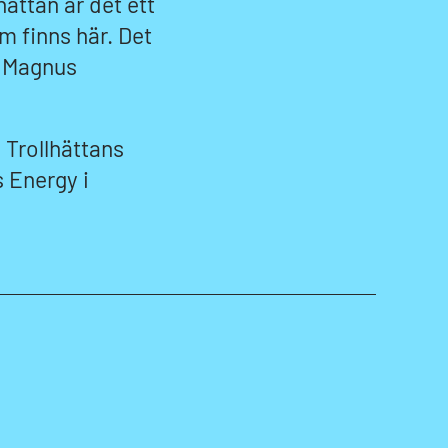
hättan är det ett
 finns här. Det
r Magnus
Trollhättans
 Energy i