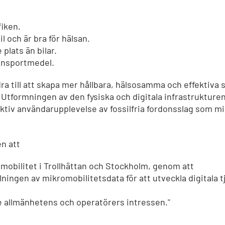
fiken.
il och är bra för hälsan.
plats än bilar.
ransportmedel.
a till att skapa mer hållbara, hälsosamma och effektiva 
 Utformningen av den fysiska och digitala infrastrukturen 
tiv användarupplevelse av fossilfria fordonsslag som mik
en att
mobilitet i Trollhättan och Stockholm, genom att
ningen av mikromobilitetsdata för att utveckla digitala t
e allmänhetens och operatörers intressen."