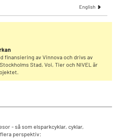
S
English
h
o
w
t
h
e
rkan
a
 finansiering av Vinnova och drivs av
r
 Stockholms Stad, Voi, Tier och NIVEL är
t
ojektet.
i
c
l
e
i
n
sor - så som elsparkcyklar, cyklar,
 flera perspektiv: