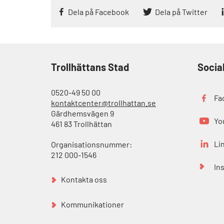
Dela på Facebook
Dela på Twitter
Trollhättans Stad
Socia
0520-49 50 00
Fa
kontaktcenter@trollhattan.se
Gärdhemsvägen 9
Yo
461 83 Trollhättan
Li
Organisationsnummer:
212 000-1546
In
Kontakta oss
Kommunikationer