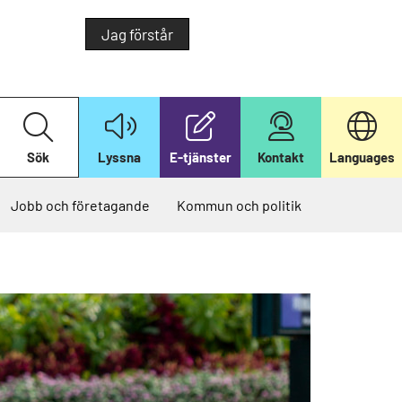
Jag förstår
S
ö
k
Sök
Lyssna
E-tjänster
Kontakt
Languages
p
å
v
å
Jobb och företagande
Kommun och politik
r
w
e
b
b
p
l
a
t
s