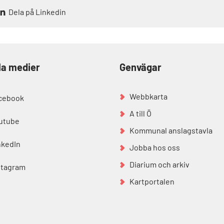
Dela på Linkedin
la medier
Genvägar
Webbkarta
cebook
A till Ö
utube
Kommunal anslagstavla
nkedIn
Jobba hos oss
Diarium och arkiv
stagram
Kartportalen