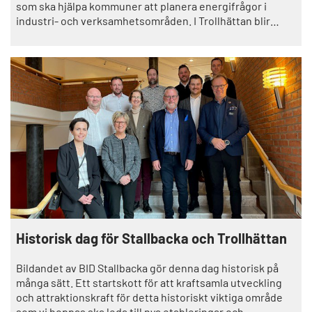
som ska hjälpa kommuner att planera energifrågor i
industri- och verksamhetsområden. I Trollhättan blir
Stallbacka ett referensområde när energianvändning,
effektbehov och möjligheter till energisamverkan ska
kartläggas tillsammans med företagen i området.
Historisk dag för Stallbacka och Trollhättan
Bildandet av BID Stallbacka gör denna dag historisk på
många sätt. Ett startskott för att kraftsamla utveckling
och attraktionskraft för detta historiskt viktiga område
som vi hoppas ska leda till nya etableringar och