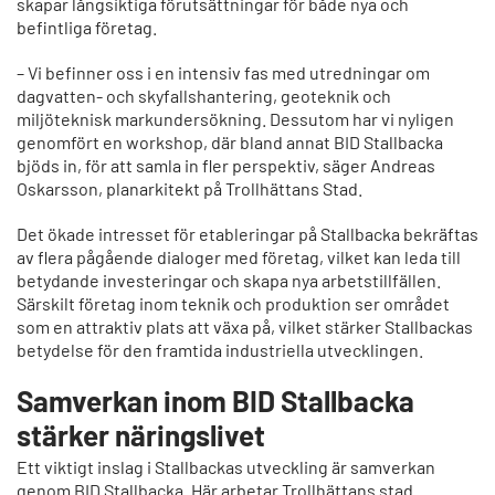
skapar långsiktiga förutsättningar för både nya och
befintliga företag.
– Vi befinner oss i en intensiv fas med utredningar om
dagvatten- och skyfallshantering, geoteknik och
miljöteknisk markundersökning. Dessutom har vi nyligen
genomfört en workshop, där bland annat BID Stallbacka
bjöds in, för att samla in fler perspektiv, säger Andreas
Oskarsson, planarkitekt på Trollhättans Stad.
Det ökade intresset för etableringar på Stallbacka bekräftas
av flera pågående dialoger med företag, vilket kan leda till
betydande investeringar och skapa nya arbetstillfällen.
Särskilt företag inom teknik och produktion ser området
som en attraktiv plats att växa på, vilket stärker Stallbackas
betydelse för den framtida industriella utvecklingen.
Samverkan inom BID Stallbacka
stärker näringslivet
Ett viktigt inslag i Stallbackas utveckling är samverkan
genom BID Stallbacka. Här arbetar Trollhättans stad