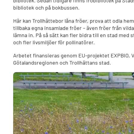
bibliotek. Sedan tidigare finns fröbibliotek på Stad
bibliotek och på bokbussen.
Här kan Trollhättebor låna fröer, prova att odla h
tillbaka egna insamlade fröer – även fröer från vild
lämna in. På så sätt kan fler bidra till en stad med
och fler livsmiljöer för pollinatörer.
Arbetet finansieras genom EU-projektet EXPBIO, V
Götalandsregionen och Trollhättans stad.