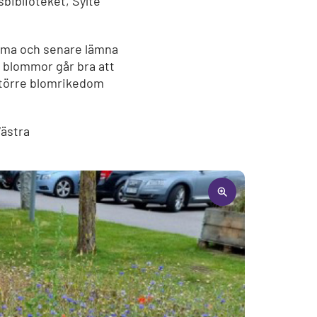
sbiblioteket, Sylte
emma och senare lämna
a blommor går bra att
 större blomrikedom
ästra