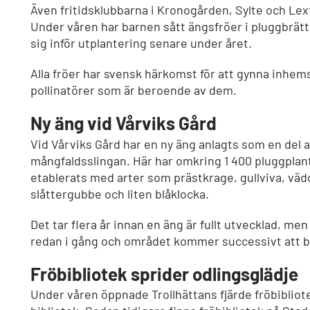
Även fritidsklubbarna i Kronogården, Sylte och Lext
Under våren har barnen sått ängsfröer i pluggbrätt
sig inför utplantering senare under året.
Alla fröer har svensk härkomst för att gynna inhem
pollinatörer som är beroende av dem.
Ny äng vid Vårviks Gård
Vid Vårviks Gård har en ny äng anlagts som en del 
mångfaldsslingan. Här har omkring 1 400 pluggplan
etablerats med arter som prästkrage, gullviva, väd
slåttergubbe och liten blåklocka.
Det tar flera år innan en äng är fullt utvecklad, me
redan i gång och området kommer successivt att bli
Fröbibliotek sprider odlingsglädje
Under våren öppnade Trollhättans fjärde fröbiblio