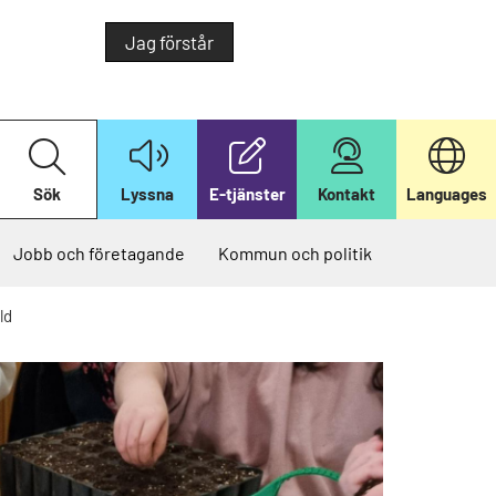
Jag förstår
S
ö
k
Sök
Lyssna
E-tjänster
Kontakt
Languages
p
å
v
å
Jobb och företagande
Kommun och politik
r
w
e
ld
b
b
p
l
a
t
s