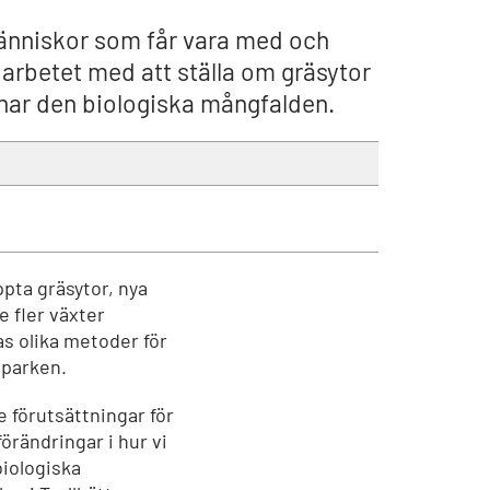
 människor som får vara med och
r arbetet med att ställa om gräsytor
nar den biologiska mångfalden.
ppta gräsytor, nya
e fler växter
as olika metoder för
sparken.
e förutsättningar för
förändringar i hur vi
biologiska