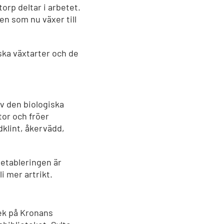
orp deltar i arbetet.
en som nu växer till
ska växtarter och de
av den biologiska
tor och fröer
dklint, åkervädd,
n etableringen är
 mer artrikt.
tek på Kronans