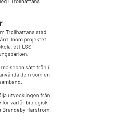
g i Trollhättans
r
om Trollhättans stad
ård. Inom projektet
skola, ett LSS-
Kungsparken.
rna sedan sått frön i.
 använda dem som en
s samband.
ölja utvecklingen från
 för varför biologisk
na Brandeby Harström,