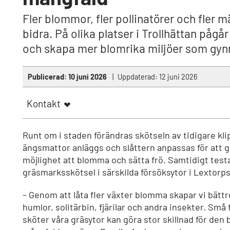
Fler blommor, fler pollinatörer och fler
bidra. På olika platser i Trollhättan pågå
och skapa mer blomrika miljöer som gyn
Publicerad:
10 juni 2026
Uppdaterad:
12 juni 2026
Kontakt
Runt om i staden förändras skötseln av tidigare kli
ängsmattor anläggs och slåttern anpassas för att g
möjlighet att blomma och sätta frö. Samtidigt test
gräsmarksskötsel i särskilda försöksytor i Lextorp
– Genom att låta fler växter blomma skapar vi bättr
humlor, solitärbin, fjärilar och andra insekter. Små 
sköter våra gräsytor kan göra stor skillnad för den 