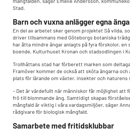
mångfalden, säger Emelie Andersson, kommunekolo
Stad.
Barn och vuxna anlägger egna änga
En del av arbetet sker genom projektet Så vilda, s
driver tillsammans med Göteborgs botaniska trädg
har åtta mindre ängar anlagts på fyra förskolor, en 
boende, Kulturhuset Kronan och stadsodlingen i 
Trollhättans stad har förberett marken som deltaga
Framöver kommer de också att sköta ängarna och
plats för lärande om växter, insekter och naturen
– Det är värdefullt när människor får möjlighet att f
frö till blommande äng. Samtidigt skapas förståelse
mångfald är viktig i våra vardagsmiljöer, säger An
rådgivare för biologisk mångfald.
Samarbete med fritidsklubbar