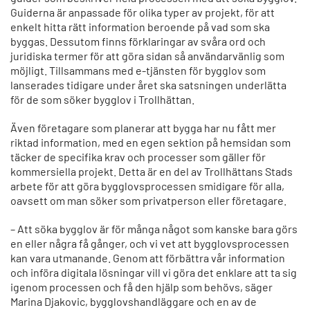
Guiderna är anpassade för olika typer av projekt, för att
enkelt hitta rätt information beroende på vad som ska
byggas. Dessutom finns förklaringar av svåra ord och
juridiska termer för att göra sidan så användarvänlig som
möjligt. Tillsammans med e-tjänsten för bygglov som
lanserades tidigare under året ska satsningen underlätta
för de som söker bygglov i Trollhättan.
Även företagare som planerar att bygga har nu fått mer
riktad information, med en egen sektion på hemsidan som
täcker de specifika krav och processer som gäller för
kommersiella projekt. Detta är en del av Trollhättans Stads
arbete för att göra bygglovsprocessen smidigare för alla,
oavsett om man söker som privatperson eller företagare.
– Att söka bygglov är för många något som kanske bara görs
en eller några få gånger, och vi vet att bygglovsprocessen
kan vara utmanande. Genom att förbättra vår information
och införa digitala lösningar vill vi göra det enklare att ta sig
igenom processen och få den hjälp som behövs, säger
Marina Djakovic, bygglovshandläggare och en av de