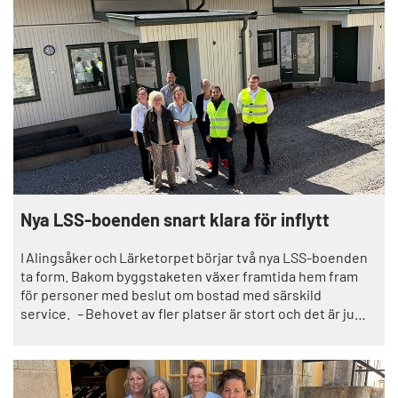
Nya LSS-boenden snart klara för inflytt
I Alingsåker och Lärketorpet börjar två nya LSS-boenden
ta form. Bakom byggstaketen växer framtida hem fram
för personer med beslut om bostad med särskild
service. – Behovet av fler platser är stort och det är ju
något speciellt att kunna erbjuda helt nybyggda
boenden. Både inomhusmiljöerna och utemiljöerna blir
väldigt fina, säger Veronica
Fransson, verksamhetschef på omsorgsförvaltningen.