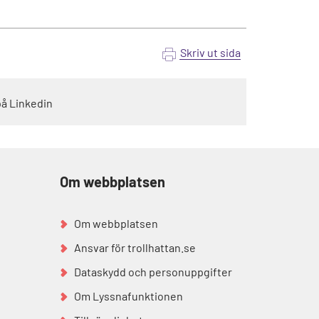
Skriv ut sida
på Linkedin
Om webbplatsen
Om webbplatsen
Ansvar för trollhattan.se
Dataskydd och personuppgifter
Om Lyssnafunktionen