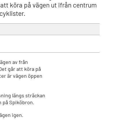
 att köra på vägen ut ifrån centrum
yklister.
ägen av från
Det går att köra på
ster är vägen öppen
sning längs sträckan
en på Spiköbron.
vägen igen.