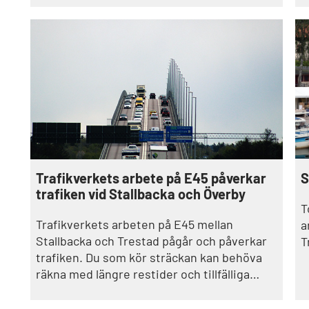
a
t
Trafikverkets arbete på E45 påverkar
S
trafiken vid Stallbacka och Överby
T
Trafikverkets arbeten på E45 mellan
a
Stallbacka och Trestad pågår och påverkar
T
trafiken. Du som kör sträckan kan behöva
räkna med längre restider och tillfälliga
trafiklösningar.