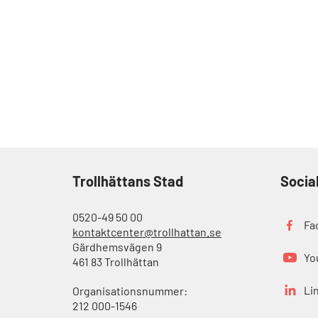
Trollhättans Stad
Socia
0520-49 50 00
Fa
kontaktcenter@trollhattan.se
Gärdhemsvägen 9
Yo
461 83 Trollhättan
Li
Organisationsnummer:
212 000-1546