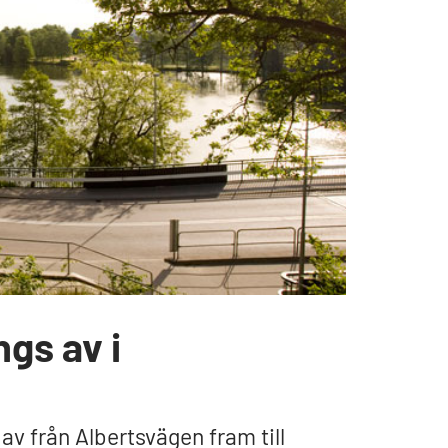
gs av i
v från Albertsvägen fram till