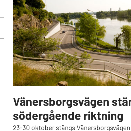
Vänersborgsvägen stän
södergående riktning
23-30 oktober stängs Vänersborgsvägen a