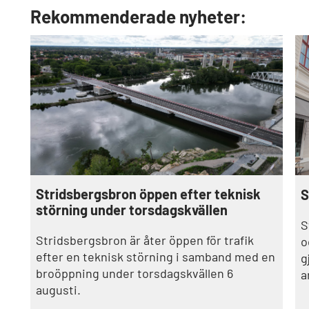
Rekommenderade nyheter:
Stridsbergsbron öppen efter teknisk
S
störning under torsdagskvällen
S
Stridsbergsbron är åter öppen för trafik
o
efter en teknisk störning i samband med en
g
broöppning under torsdagskvällen 6
a
augusti.
s
s