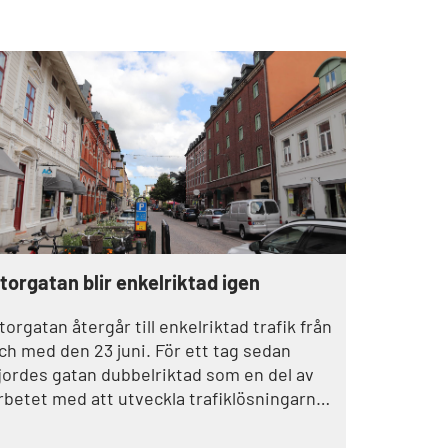
torgatan blir enkelriktad igen
torgatan återgår till enkelriktad trafik från
ch med den 23 juni. För ett tag sedan
jordes gatan dubbelriktad som en del av
rbetet med att utveckla trafiklösningarna i
tadskärnan, men
amhällsbyggnadsnämnden har nu beslutat