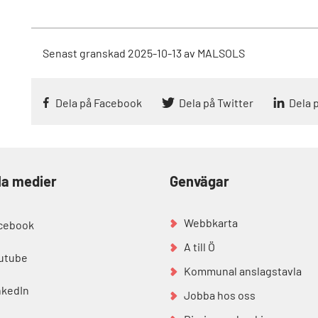
Senast granskad
2025-10-13
av
MALSOLS
Dela på Facebook
Dela på Twitter
Dela 
la medier
Genvägar
Webbkarta
cebook
A till Ö
utube
Kommunal anslagstavla
nkedIn
Jobba hos oss