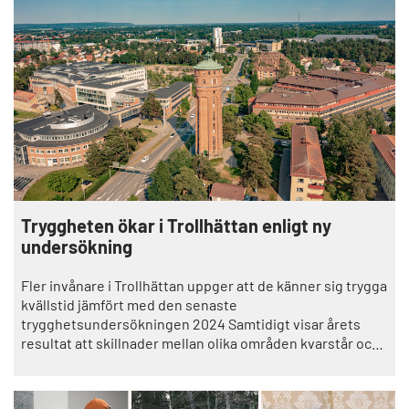
Tryggheten ökar i Trollhättan enligt ny
undersökning
Fler invånare i Trollhättan uppger att de känner sig trygga
kvällstid jämfört med den senaste
trygghetsundersökningen 2024 Samtidigt visar årets
resultat att skillnader mellan olika områden kvarstår och
att vissa platser fortsatt upplevs som otrygga.