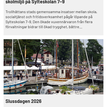
skolmiljö på Sylteskolan 7–9
Trollhättans stads gemensamma insatser mellan skola,
socialtjänst och fritidsverksamhet pågår löpande på
Sylteskolan 7–9. Den ökade vuxennärvaron från flera
förvaltningar bidrar till ökad trygghet, bättre
tillgänglighet och fler möjligheter till tidig dialog i
skolmiljön.
Slussdagen 2026