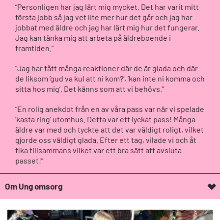
”Personligen har jag lärt mig mycket. Det har varit mitt
första jobb så jag vet lite mer hur det går och jag har
jobbat med äldre och jag har lärt mig hur det fungerar.
Jag kan tänka mig att arbeta på äldreboende i
framtiden.”
”Jag har fått många reaktioner där de är glada och där
de liksom ’gud va kul att ni kom?’, ’kan inte ni komma och
sitta hos mig’. Det känns som att vi behövs.”
“En rolig anekdot från en av våra pass var när vi spelade
’kasta ring’ utomhus. Detta var ett lyckat pass! Många
äldre var med och tyckte att det var väldigt roligt, vilket
gjorde oss väldigt glada. Efter ett tag, vilade vi och åt
fika tillsammans vilket var ett bra sätt att avsluta
passet!”
Om Ung omsorg