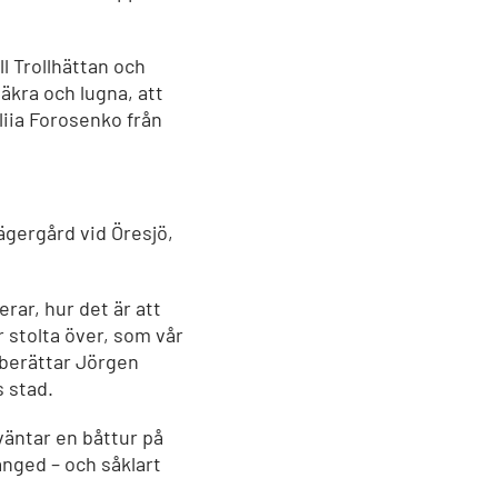
 Trollhättan och
äkra och lugna, att
liia Forosenko från
gergård vid Öresjö,
rar, hur det är att
r stolta över, som vår
, berättar Jörgen
s stad.
väntar en båttur på
ånged – och såklart