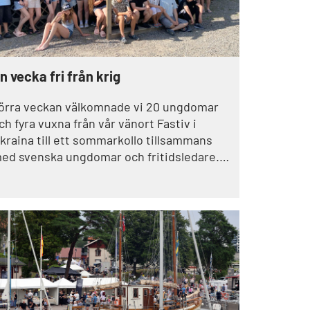
n vecka fri från krig
örra veckan välkomnade vi 20 ungdomar
ch fyra vuxna från vår vänort Fastiv i
kraina till ett sommarkollo tillsammans
ed svenska ungdomar och fritidsledare.–
ör de ukrainska ungdomarna var det en
fterlängtad paus från krigets vardag, fylld
v gemenskap, naturupplevelser och
ramtidshopp, berättar Nathalie Persson,
rojektsamordnare på Trollhättans stad.