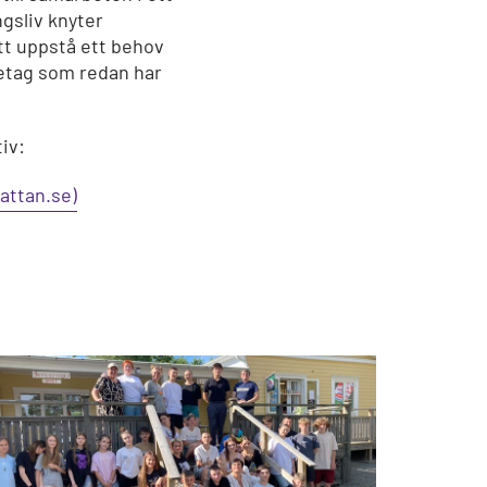
ngsliv knyter
tt uppstå ett behov
retag som redan har
iv:
hattan.se)