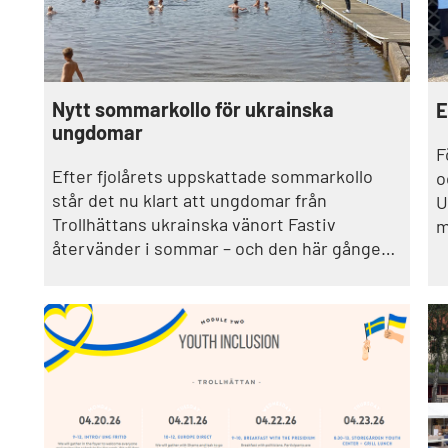
Nytt sommarkollo för ukrainska
E
ungdomar
F
Efter fjolårets uppskattade sommarkollo
o
står det nu klart att ungdomar från
U
Trollhättans ukrainska vänort Fastiv
m
återvänder i sommar – och den här gången
F
får de träffa trollhätteungdomar.–
e
Sommarkollot handlar om att ge
a
ungdomarna från Ukraina en paus, en chans
f
att bara få vara.
p