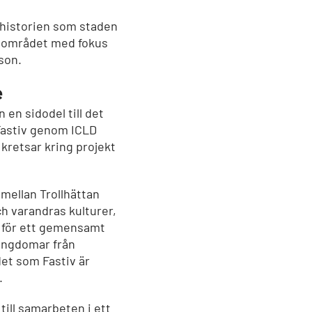
 historien som staden
tumområdet med fokus
son.
e
en sidodel till det
 Fastiv genom ICLD
 kretsar kring projekt
 mellan Trollhättan
ch varandras kulturer,
 för ett gemensamt
 ungdomar från
 det som Fastiv är
.
till samarbeten i ett