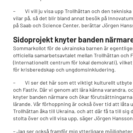
– Vi vill ju visa upp Trollhättan och den tekniska
vilar på, så det blir bland annat besök på Innova
på Saab och Science Center, berättar Jörgen Hans
Sidoprojekt knyter banden närmar
Sommarkollot för de ukrainska barnen är egentligen 
officiella samarbetsavtalet mellan Trollhättan och
(Internationellt centrum för lokal demokrati), vilket
för krisberedskap och ungdomsinkludering.
– Vi ser det här som ett viktigt kulturellt utbyte
och Fastiv. Där vi genom att lära känna varandra, o
knyter banden närmare och ökar förutsättningarna
lärande. Vår förhoppning är också över tid att låta
Trollhättan åka till Ukraina, och att där få ta till sig
stolta över och vill visa upp, säger Jörgen Hansson
– Jag ser också framför mig ytterligare möjligheter 