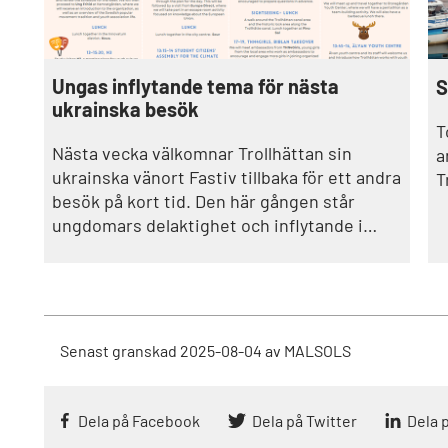
Ungas inflytande tema för nästa
S
ukrainska besök
T
Nästa vecka välkomnar Trollhättan sin
a
ukrainska vänort Fastiv tillbaka för ett andra
T
besök på kort tid. Den här gången står
ungdomars delaktighet och inflytande i
centrum.– Vi ser verkligen fram emot det
här utbytet! Vi vill veta mer hur de arbetar
inom sitt ungdomsfullmäktige och hur
ungdomarna kan vara med och påverka,
säger Shams Faraj, hållbarhetsstrateg i
Senast granskad
2025-08-04
av
MALSOLS
Trollhättans stad.
Dela på Facebook
Dela på Twitter
Dela 