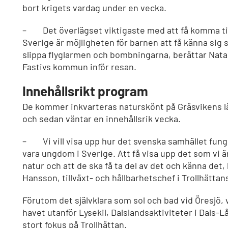
bort krigets vardag under en vecka.
– Det överlägset viktigaste med att få komma till
Sverige är möjligheten för barnen att få känna sig s
slippa flyglarmen och bombningarna, berättar Nata
Fastivs kommun inför resan.
Innehållsrikt program
De kommer inkvarteras naturskönt på Gräsvikens lä
och sedan väntar en innehållsrik vecka.
– Vi vill visa upp hur det svenska samhället funge
vara ungdom i Sverige. Att få visa upp det som vi ä
natur och att de ska få ta del av det och känna det
Hansson, tillväxt- och hållbarhetschef i Trollhättan
Förutom det självklara som sol och bad vid Öresjö, 
havet utanför Lysekil, Dalslandsaktiviteter i Dals-L
stort fokus på Trollhättan.