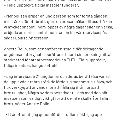
– Tidig upptäckt, tidiga insatser fungerar.
- När polisen griper en ung person som för första gången
misstänks för ett brott, görs en orosanmälan till oss. Då kan
vi mycket snabbt, inom loppet av några dagar eller en vecka,
erbjuda en serie samtal inom ramen för våra servicespår,
säger Louise Andersson.
Anette Bolin, som genomfört en studie där deltagande
ungdomar intervjuats, berättar att hon i sin forskning hittat
starkt stöd för att arbetsmodellen TUTI – Tidig upptäckt,
tidiga insatser, har god effekt.
- Jag intervjuade 21 ungdomar och deras berättelse var att
de upplevde ett bra stöd, de lärde sig mer om sig själva, och
fick verktyg att använda för att hålla sig ifrån fortsatt
brottslighet. Några av dem beskriver till och med den här
insatsen som väldigt viktigt för att de inte skulle återfalla i
brott, säger Anette Bolin.
-Ett år efter att jag genomförde studien sökte jag upp