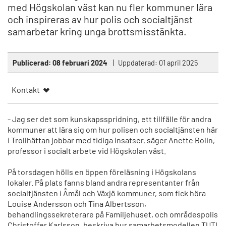
med Högskolan väst kan nu fler kommuner lära
och inspireras av hur polis och socialtjänst
samarbetar kring unga brottsmisstänkta.
Publicerad:
08 februari 2024
Uppdaterad:
01 april 2025
Kontakt
- Jag ser det som kunskapsspridning, ett tillfälle för andra
kommuner att lära sig om hur polisen och socialtjänsten här
i Trollhättan jobbar med tidiga insatser, säger Anette Bolin,
professor i socialt arbete vid Högskolan väst.
På torsdagen hölls en öppen föreläsning i Högskolans
lokaler. På plats fanns bland andra representanter från
socialtjänsten i Åmål och Växjö kommuner, som fick höra
Louise Andersson och Tina Albertsson,
behandlingssekreterare på Familjehuset, och områdespolis
Christoffer Karlsson, beskriva hur samarbetsmodellen TUTI