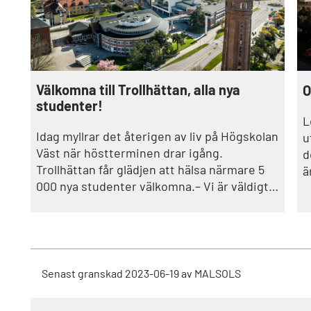
Välkomna till Trollhättan, alla nya
O
studenter!
L
Idag myllrar det återigen av liv på Högskolan
u
Väst när höstterminen drar igång.
d
Trollhättan får glädjen att hälsa närmare 5
ä
000 nya studenter välkomna.– Vi är väldigt
glada att kunna hälsa alla nya studenter
välkomna till Trollhättan. Ni stärker inte
bara stadens puls utan också vår framtida
kompetensförsörjning.
Senast granskad
2023-06-19
av
MALSOLS