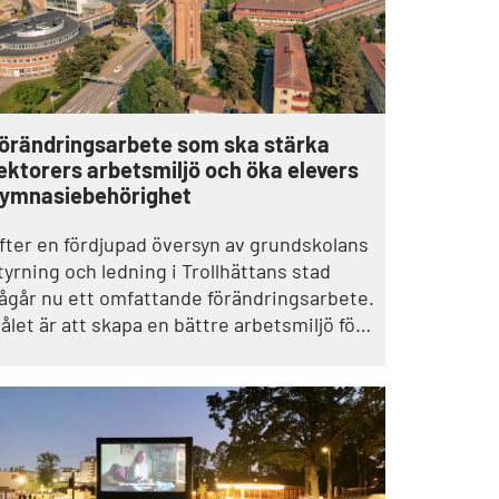
örändringsarbete som ska stärka
ektorers arbetsmiljö och öka elevers
ymnasiebehörighet
fter en fördjupad översyn av grundskolans
tyrning och ledning i Trollhättans stad
ågår nu ett omfattande förändringsarbete.
ålet är att skapa en bättre arbetsmiljö för
ektorer och personal samt ge fler elever
örutsättningar att nå gymnasiebehörighet.