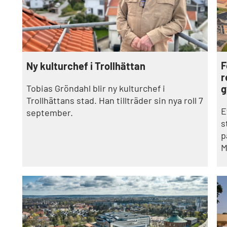
F
Ny kulturchef i Trollhättan
r
Tobias Gröndahl blir ny kulturchef i
g
Trollhättans stad. Han tillträder sin nya roll 7
E
september.
s
p
M
r
f