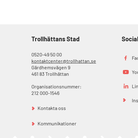
Trollhättans Stad
Socia
0520-49 50 00
Fa
kontaktcenter@trollhattan.se
Gärdhemsvägen 9
Yo
461 83 Trollhättan
Li
Organisationsnummer:
212 000-1546
In
Kontakta oss
Kommunikationer