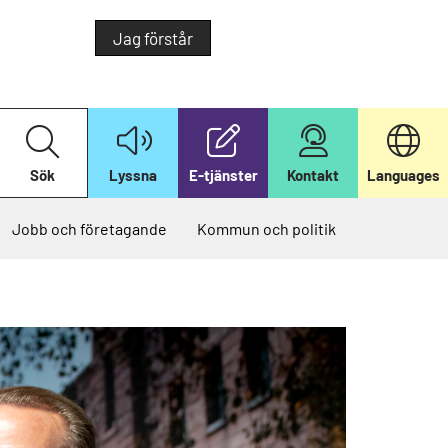
Jag förstår
S
ö
k
Sök
Lyssna
E-tjänster
Kontakt
Languages
p
å
v
å
Jobb och företagande
Kommun och politik
r
w
e
b
b
p
l
a
t
s