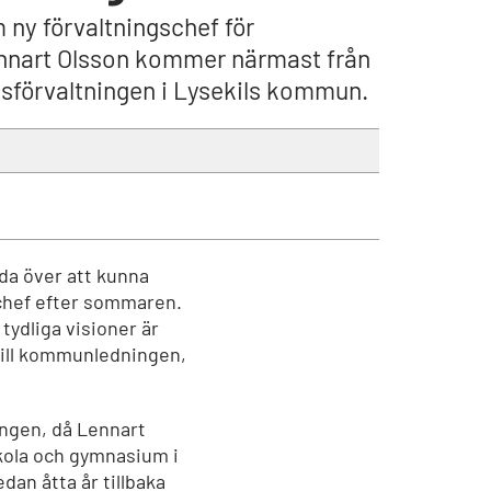
 ny förvaltningschef för
Lennart Olsson kommer närmast från
ngsförvaltningen i Lysekils kommun.
ada över att kunna
chef efter sommaren.
ydliga visioner är
t till kommunledningen,
ingen, då Lennart
kola och gymnasium i
dan åtta år tillbaka