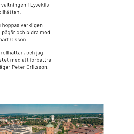
valtningen i Lysekils
llhättan.
g hoppas verkligen
m pågår och bidra med
nart Olsson.
Trollhättan, och jag
etet med att förbättra
säger Peter Eriksson,