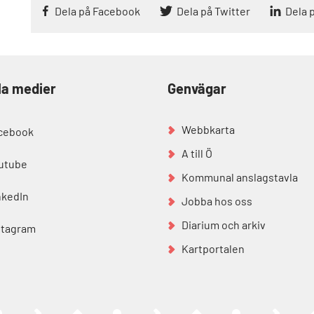
Dela på Facebook
Dela på Twitter
Dela 
la medier
Genvägar
Webbkarta
cebook
A till Ö
utube
Kommunal anslagstavla
nkedIn
Jobba hos oss
Diarium och arkiv
stagram
Kartportalen