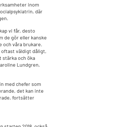
verksamheter inom
ocialpsykiatrin, där
gen.
ap vi får, desto
m de gör eller kanske
e och våra brukare.
oftast väldigt dåligt,
t stärka och öka
Caroline Lundgren,
rin med chefer som
erande, det kan inte
erade, fortsätter
an starten 2018, också