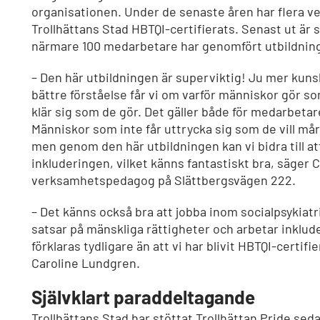
organisationen. Under de senaste åren har flera 
Trollhättans Stad HBTQI-certifierats. Senast ut är s
närmare 100 medarbetare har genomfört utbildnin
– Den här utbildningen är superviktig! Ju mer kunsk
bättre förståelse får vi om varför människor gör so
klär sig som de gör. Det gäller både för medarbetar
Människor som inte får uttrycka sig som de vill mår 
men genom den här utbildningen kan vi bidra till at
inkluderingen, vilket känns fantastiskt bra, säger 
verksamhetspedagog på Slättbergsvägen 222.
– Det känns också bra att jobba inom socialpsykiat
satsar på mänskliga rättigheter och arbetar inklud
förklaras tydligare än att vi har blivit HBTQI-certifi
Caroline Lundgren.
Självklart paraddeltagande
Trollhättans Stad har stöttat Trollhättan Pride sed