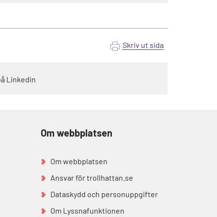
Skriv ut sida
på Linkedin
Om webbplatsen
Om webbplatsen
Ansvar för trollhattan.se
Dataskydd och personuppgifter
Om Lyssnafunktionen