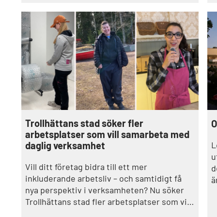
k
s
d
i
Trollhättans stad söker fler
O
arbetsplatser som vill samarbeta med
daglig verksamhet
L
u
Vill ditt företag bidra till ett mer
d
inkluderande arbetsliv – och samtidigt få
ä
nya perspektiv i verksamheten? Nu söker
Trollhättans stad fler arbetsplatser som vill
samarbeta med daglig verksamhet.