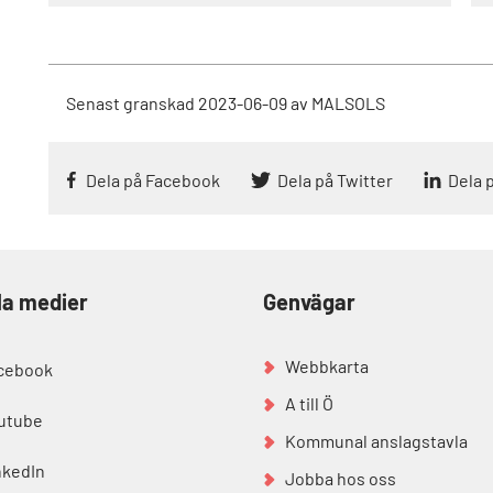
Senast granskad
2023-06-09
av
MALSOLS
Dela på Facebook
Dela på Twitter
Dela 
la medier
Genvägar
Webbkarta
cebook
A till Ö
utube
Kommunal anslagstavla
nkedIn
Jobba hos oss