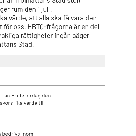
ör är Trollhättans Stad stolt
ger rum den 1 juli.
ika värde, att alla ska få vara den
t för oss. HBTQ-frågorna är en del
skliga rättigheter ingår, säger
ättans Stad.
ättan Pride lördag den
kors lika värde till
m bedrivs inom