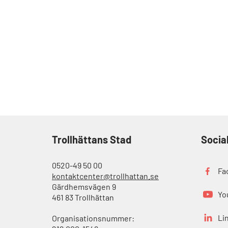
Trollhättans Stad
Socia
0520-49 50 00
Fa
kontaktcenter@trollhattan.se
Gärdhemsvägen 9
Yo
461 83 Trollhättan
Li
Organisationsnummer: