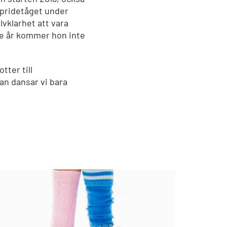
 pridetåget under
lvklarhet att vara
re år kommer hon inte
tter till
dan dansar vi bara
.