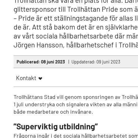
Trollhättan ska vara en plats för alla. Därf
glittersponsor till Trollhättan Pride som ä
– Pride är ett ställningstagande för allas l
de är. Att stå bakom det är en självklarhe
av vårt sociala hållbarhetsarbete där män
Jörgen Hansson, hållbarhetschef i Trollh
Publicerad:
08 juni 2023
Uppdaterad:
09 juni 2023
Kontakt
Trollhättans Stad vill genom sponsringen av Trollh
1 juli understryka och signalera vikten av alla männis
både medarbetare och invånare.
”Superviktig utbildning”
Frågorna ingår i det sociala hållbarhetsarbetet so