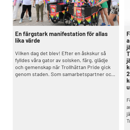
En färgstark manifestation för allas
F
lika värde
a
j
Vilken dag det blev! Efter en åskskur så
T
fylldes våra gator av solsken, färg, glädje
j
k
och gemenskap när Trollhättan Pride gick
2
genom staden. Som samarbetspartner och
k
deltagare var Trollhättans stad stolt på plats
u
tillsammans med många engagerade
medarbetare.
F
a
j
T
j