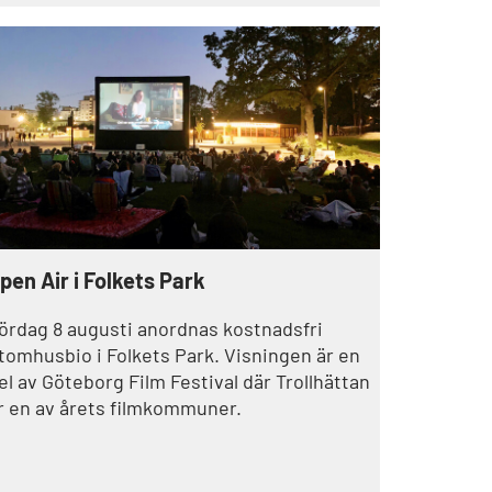
ommunstyrelsens utskott för Agenda 2030
om står bakom priset, som kommer att
elas ut för första gången under vecka 47 nu
 höst.
pen Air i Folkets Park
ördag 8 augusti anordnas kostnadsfri
tomhusbio i Folkets Park. Visningen är en
el av Göteborg Film Festival där Trollhättan
r en av årets filmkommuner.