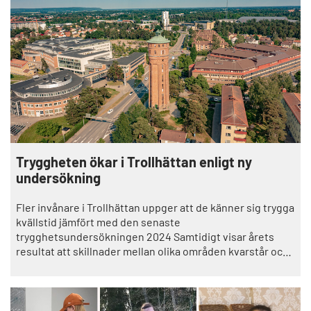
Tryggheten ökar i Trollhättan enligt ny
undersökning
Fler invånare i Trollhättan uppger att de känner sig trygga
kvällstid jämfört med den senaste
trygghetsundersökningen 2024 Samtidigt visar årets
resultat att skillnader mellan olika områden kvarstår och
att vissa platser fortsatt upplevs som otrygga.