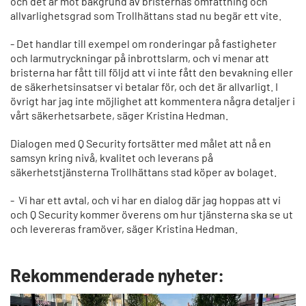
och det är mot bakgrund av bristernas omfattning och
allvarlighetsgrad som Trollhättans stad nu begär ett vite.
- Det handlar till exempel om ronderingar på fastigheter
och larmutryckningar på inbrottslarm, och vi menar att
bristerna har fått till följd att vi inte fått den bevakning eller
de säkerhetsinsatser vi betalar för, och det är allvarligt. I
övrigt har jag inte möjlighet att kommentera några detaljer i
vårt säkerhetsarbete, säger Kristina Hedman.
Dialogen med Q Security fortsätter med målet att nå en
samsyn kring nivå, kvalitet och leverans på
säkerhetstjänsterna Trollhättans stad köper av bolaget.
- Vi har ett avtal, och vi har en dialog där jag hoppas att vi
och Q Security kommer överens om hur tjänsterna ska se ut
och levereras framöver, säger Kristina Hedman.
Rekommenderade nyheter: