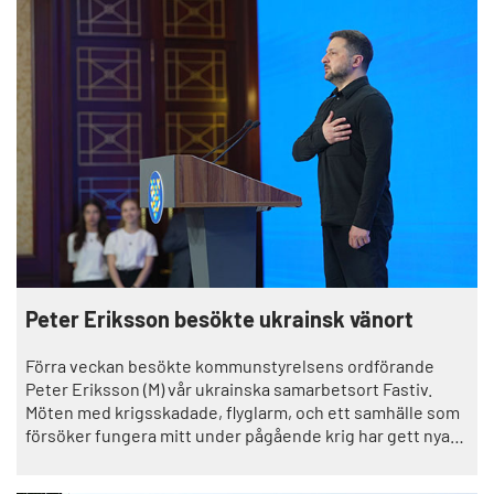
Peter Eriksson besökte ukrainsk vänort
Förra veckan besökte kommunstyrelsens ordförande
Peter Eriksson (M) vår ukrainska samarbetsort Fastiv.
Möten med krigsskadade, flyglarm, och ett samhälle som
försöker fungera mitt under pågående krig har gett nya
perspektiv på Trollhättans eget beredskapsarbete.– Vi
behöver fortsätta hjälpa till där vi kan, men också