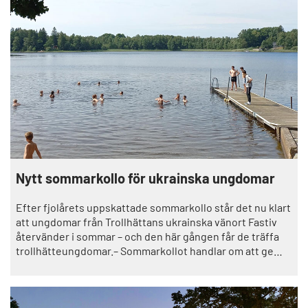
använda erfarenheterna för att stärka vår egen förmåga
här hemma.
Nytt sommarkollo för ukrainska ungdomar
Efter fjolårets uppskattade sommarkollo står det nu klart
att ungdomar från Trollhättans ukrainska vänort Fastiv
återvänder i sommar – och den här gången får de träffa
trollhätteungdomar.– Sommarkollot handlar om att ge
ungdomarna från Ukraina en paus, en chans att bara få
vara.