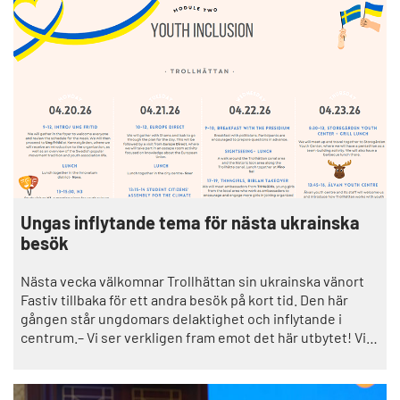
Ungas inflytande tema för nästa ukrainska
besök
Nästa vecka välkomnar Trollhättan sin ukrainska vänort
Fastiv tillbaka för ett andra besök på kort tid. Den här
gången står ungdomars delaktighet och inflytande i
centrum.– Vi ser verkligen fram emot det här utbytet! Vi
vill veta mer hur de arbetar inom sitt ungdomsfullmäktige
och hur ungdomarna kan vara med och påverka, säger
Shams Faraj, hållbarhetsstrateg i Trollhättans stad.