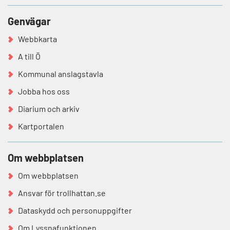
Genvägar
Webbkarta
A till Ö
Kommunal anslagstavla
Jobba hos oss
Diarium och arkiv
Kartportalen
Om webbplatsen
Om webbplatsen
Ansvar för trollhattan.se
Dataskydd och personuppgifter
Om Lyssnafunktionen