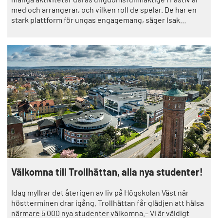
med och arrangerar, och vilken roll de spelar. De har en
stark plattform för ungas engagemang, säger Isak
Johansson, internationell samordnare i Trollhättans stad.
Välkomna till Trollhättan, alla nya studenter!
Idag myllrar det återigen av liv på Högskolan Väst när
höstterminen drar igång. Trollhättan får glädjen att hälsa
närmare 5 000 nya studenter välkomna.– Vi är väldigt