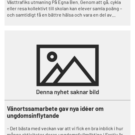
Västtrafiks utmaning På Egna Ben. Genom att gå, cykla
eller resa kollektivt till skolan kan elever samla poäng –
och samtidigt få en bättre hälsa och vara en del av
Trollhättans klimatresa.
Vänortssamarbete gav nya idéer om
ungdomsinflytande
– Det bästa med veckan var att vi fick en bra inblick i hur
många aktiviteter deras ungdomsfullmäktige i Fastiv är