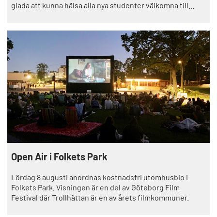
glada att kunna hälsa alla nya studenter välkomna till
Trollhättan. Ni stärker inte bara stadens puls utan också
vår framtida kompetensförsörjning.
Open Air i Folkets Park
Lördag 8 augusti anordnas kostnadsfri utomhusbio i
Folkets Park. Visningen är en del av Göteborg Film
Festival där Trollhättan är en av årets filmkommuner.