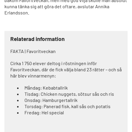
bakom Favoritveckan, men med god vilja skulle man absolut
kunna tänka sig att göra det oftare, avslutar Annika
Erlandsson.
Relaterad information
FAKTA | Favoritveckan
Cirka 1 750 elever deltog i röstningen inför
Favoritveckan, där de fick välja bland 23 rätter – och så
här blev vinnarmenyn:
Måndag: Kebabtallrik
Tisdag: Chicken nuggets, sötsur sås och ris
Onsdag: Hamburgertallrik
Torsdag: Panerad fisk, kall sås och potatis
Fredag: Hel special