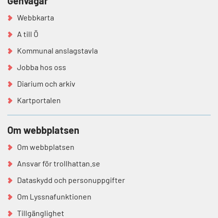
Genvägar
Webbkarta
A till Ö
Kommunal anslagstavla
Jobba hos oss
Diarium och arkiv
Kartportalen
Om webbplatsen
Om webbplatsen
Ansvar för trollhattan.se
Dataskydd och personuppgifter
Om Lyssnafunktionen
Tillgänglighet