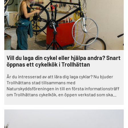
Vill du laga din cykel eller hjälpa andra? Snart
öppnas ett cykelkök i Trollhättan
Är du intresserad av att lära dig laga cyklar? Nu bjuder
Trollhättans stad tillsammans med
Naturskyddsföreningen in till en första informationsträff
om Trollhättans cykelkök, en öppen verkstad som ska
formas tillsammans med dem som vill vara med. Ett steg
för att bättre ta tillvara på våra resurser och som en del av
Trollhättans klimatresa.