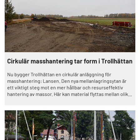
Cirkulär masshantering tar form i Trollhättan
Nu bygger Trollhättan en cirkulär anläggning för
masshantering: Lansen. Den nya mellanlagringsytan är
ett viktigt steg mot en mer hållbar och resurseffektiv
hantering av massor. Här kan material flyttas mellan olika
projekt, vilket stödjer Trollhättans stads mål om minskad
klimatpåverkan och ett mer hållbart byggande.