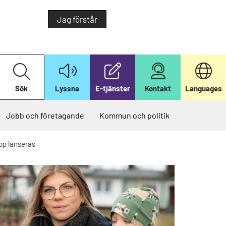
Jag förstår
S
ö
k
Sök
Lyssna
E-tjänster
Kontakt
Languages
p
å
v
å
Jobb och företagande
Kommun och politik
r
w
e
app lanseras
b
b
p
l
a
t
s