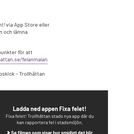
et!
via App Store eller
an och lämna
punkter för att
attan.se/felanmalan
ppskick – Trollhättan
Ladda ned appen Fixa felet!
Fixa felet! Trollhättan stads nya app där du
kan rapportera fel i stadsmiljön.
Se filmen som visar hur smidigt det blir