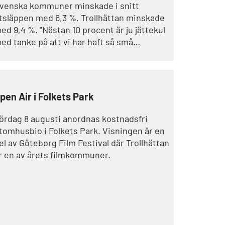
venska kommuner minskade i snitt
tsläppen med 6,3 %. Trollhättan minskade
,4 %. "Nästan 10 procent är ju jättekul
ed tanke på att vi har haft så små
örändringar de senaste 5–10 åren", säger
ia Johannesen, hållbarhetsstrateg i
rollhättans stad.
pen Air i Folkets Park
ördag 8 augusti anordnas kostnadsfri
tomhusbio i Folkets Park. Visningen är en
el av Göteborg Film Festival där Trollhättan
r en av årets filmkommuner.