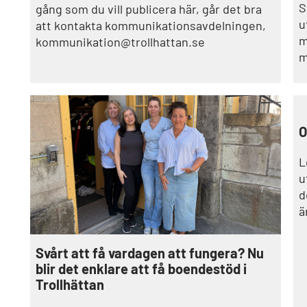
S
gång som du vill publicera här, går det bra
u
att kontakta kommunikationsavdelningen,
med 9
kommunikation@trollhattan.se
m
f
F
T
O
L
u
d
ä
Svårt att få vardagen att fungera? Nu
blir det enklare att få boendestöd i
Trollhättan