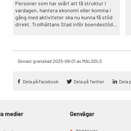
Personer som har svårt att få struktur i
vardagen, hantera ekonomi eller komma i
gång med aktiviteter ska nu kunna få stöd
direkt. Trollhättans Stad inför boendestöd
som insats där hjälpen kan sättas in utan
biståndsutredning.
Senast granskad
2025-09-01
av
MALSOLS
Dela på Facebook
Dela på Twitter
Dela 
la medier
Genvägar
Webbkarta