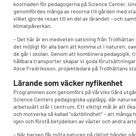
kostnaden för pedagogerna på Science Center. Un
genomfördes många av resorna till gården med sta
vilket gjorde resan till en del av lärandet – och sa
klimatpåverkan.
– Det här är en medveten satsning från Trollhättan s
det möjligt för alla barn att komma ut i naturen, o
de går i skolan. Genom att kombinera pedagogik, ti
hållbara transporter skapar vi goda förutsättningar
Alice Fredriksson, projektledare på Trollhättans st
Lärande som väcker nyfikenhet
Programmen som genomförs på Vårviks Gård utgår
Science Centers pedagogiska upplägg, där naturv
arbetssätt står i centrum. Ett viktigt mål är att ö
och motverka så kallad ”växtblindhet” – att många h
igen och förstå betydelsen av växter och andra art
– När barnen får möta naturen på riktigt händer någ