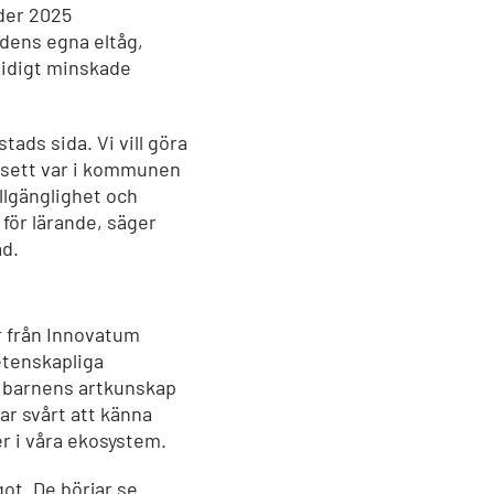
der 2025
dens egna eltåg,
mtidigt minskade
tads sida. Vi vill göra
avsett var i kommunen
llgänglighet och
 för lärande, säger
ad.
 från Innovatum
etenskapliga
ka barnens artkunskap
ar svårt att känna
er i våra ekosystem.
ot. De börjar se