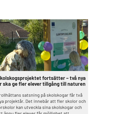
kolskogsprojektet fortsätter – två nya
r ska ge fler elever tillgång till naturen
rollhättans satsning på skolskogar får två
ya projektår. Det innebär att fler skolor och
örskolor kan utveckla sina skolskogar och
tt ännu fler elever får möjlighet att