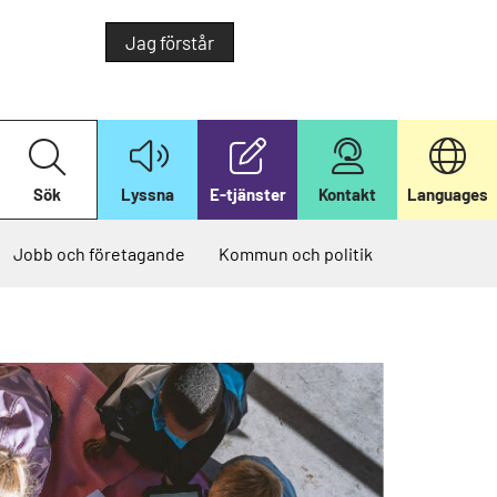
Jag förstår
S
ö
k
Sök
Lyssna
E-tjänster
Kontakt
Languages
p
å
v
å
Jobb och företagande
Kommun och politik
r
w
e
b
b
p
l
a
t
s