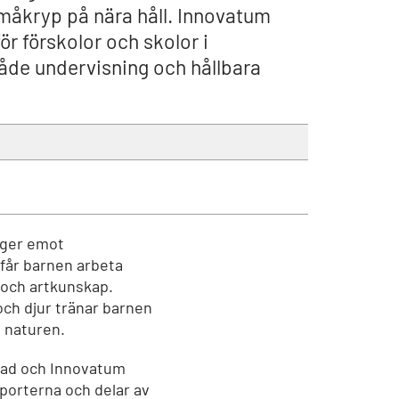
småkryp på nära håll. Innovatum
r förskolor och skolor i
åde undervisning och hållbara
oger emot
 får barnen arbeta
och artkunskap.
och djur tränar barnen
i naturen.
stad och Innovatum
sporterna och delar av