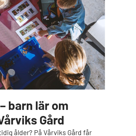
– barn lär om
Vårviks Gård
tidig ålder? På Vårviks Gård får