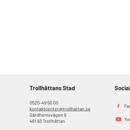
Trollhättans Stad
Socia
0520-49 50 00
Fa
kontaktcenter@trollhattan.se
Gärdhemsvägen 9
Yo
461 83 Trollhättan