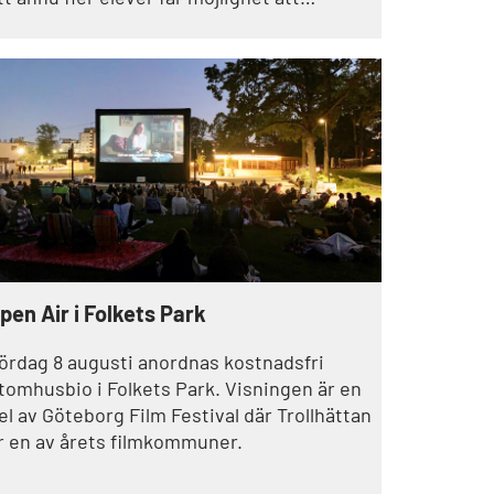
nvända naturen som en del av
ndervisningen.
pen Air i Folkets Park
ördag 8 augusti anordnas kostnadsfri
tomhusbio i Folkets Park. Visningen är en
el av Göteborg Film Festival där Trollhättan
r en av årets filmkommuner.