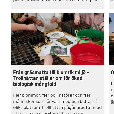
alla barn i kommunen.– Arbetet med
a
skolskogen har varit väldigt givande och kul
u
på många sätt!
Från gräsmatta till blomrik miljö –
O
Trollhättan ställer om för ökad
L
biologisk mångfald
u
Fler blommor, fler pollinatörer och fler
d
människor som får vara med och bidra. På
ä
olika platser i Trollhättan pågår arbetet med
att ställa om gräsytor och skapa mer