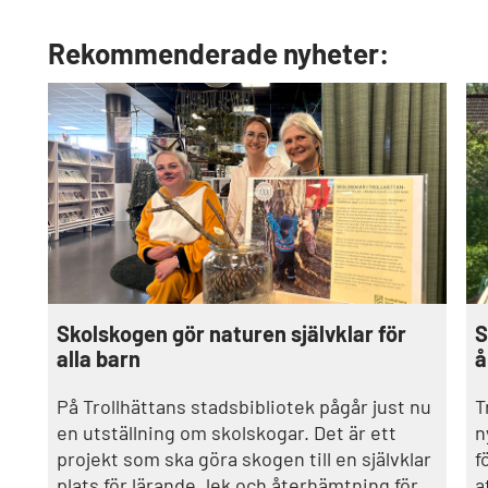
Rekommenderade nyheter:
Skolskogen gör naturen självklar för
S
alla barn
å
På Trollhättans stadsbibliotek pågår just nu
T
en utställning om skolskogar. Det är ett
n
projekt som ska göra skogen till en självklar
f
plats för lärande, lek och återhämtning för
a