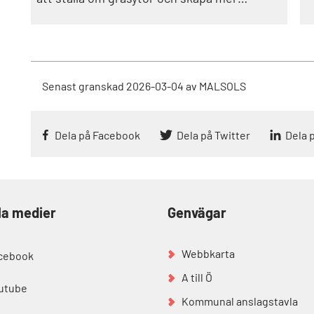
blomrika miljöer som gynnar den biologiska
mångfalden.
Senast granskad
2026-03-04
av
MALSOLS
Dela på Facebook
Dela på Twitter
Dela 
la medier
Genvägar
Webbkarta
cebook
A till Ö
utube
Kommunal anslagstavla