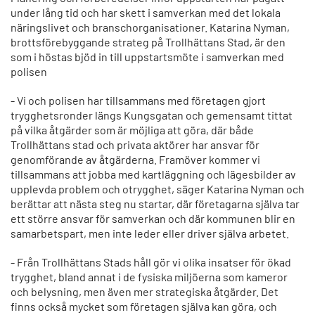
under lång tid och har skett i samverkan med det lokala
näringslivet och branschorganisationer. Katarina Nyman,
brottsförebyggande strateg på Trollhättans Stad, är den
som i höstas bjöd in till uppstartsmöte i samverkan med
polisen
- Vi och polisen har tillsammans med företagen gjort
trygghetsronder längs Kungsgatan och gemensamt tittat
på vilka åtgärder som är möjliga att göra, där både
Trollhättans stad och privata aktörer har ansvar för
genomförande av åtgärderna. Framöver kommer vi
tillsammans att jobba med kartläggning och lägesbilder av
upplevda problem och otrygghet, säger Katarina Nyman och
berättar att nästa steg nu startar, där företagarna själva tar
ett större ansvar för samverkan och där kommunen blir en
samarbetspart, men inte leder eller driver själva arbetet.
- Från Trollhättans Stads håll gör vi olika insatser för ökad
trygghet, bland annat i de fysiska miljöerna som kameror
och belysning, men även mer strategiska åtgärder. Det
finns också mycket som företagen själva kan göra, och