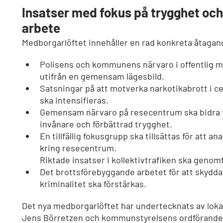
Insatser med fokus på trygghet oc
arbete
Medborgarlöftet innehåller en rad konkreta åtagan
Polisens och kommunens närvaro i offentlig m
utifrån en gemensam lägesbild.
Satsningar på att motverka narkotikabrott i ce
ska intensifieras.
Gemensam närvaro på resecentrum ska bidra t
invånare och förbättrad trygghet.
En tillfällig fokusgrupp ska tillsättas för att a
kring resecentrum.
Riktade insatser i kollektivtrafiken ska genom
Det brottsförebyggande arbetet för att skydda u
kriminalitet ska förstärkas.
Det nya medborgarlöftet har undertecknats av lok
Jens Börretzen och kommunstyrelsens ordförande 