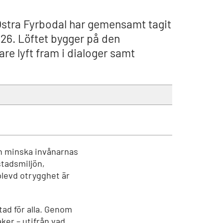
Östra Fyrbodal har gemensamt tagit
26. Löftet bygger på den
e lyft fram i dialoger samt
och minska invånarnas
stadsmiljön,
plevd otrygghet är
tad för alla. Genom
aker – utifrån vad