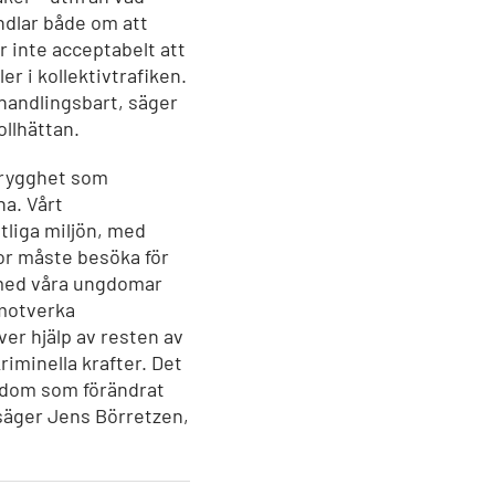
ndlar både om att
r inte acceptabelt att
r i kollektivtrafiken.
rhandlingsbart, säger
llhättan.
otrygghet som
a. Vårt
tliga miljön, med
or måste besöka för
 med våra ungdomar
 motverka
ver hjälp av resten av
riminella krafter. Det
gdom som förändrat
, säger Jens Börretzen,