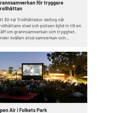
rannsamverkan för tryggare
rollhättan
tt 30-tal Trollhättebor deltog när
rollhättans stad och polisen bjöd in till en
räff om grannsamverkan och trygghet.
nder kvällen stod samverkan och
nvånarnas roll i det förebyggande arbetet i
okus.
pen Air i Folkets Park