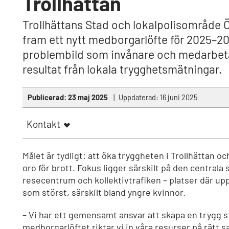
Trollhättan
Trollhättans Stad och lokalpolisområde 
fram ett nytt medborgarlöfte för 2025–20
problembild som invånare och medarbetar
resultat från lokala trygghetsmätningar.
Publicerad:
23 maj 2025
Uppdaterad:
16 juni 2025
Kontakt
Målet är tydligt: att öka tryggheten i Trollhättan 
oro för brott. Fokus ligger särskilt på den centrala 
resecentrum och kollektivtrafiken – platser där up
som störst, särskilt bland yngre kvinnor.
– Vi har ett gemensamt ansvar att skapa en trygg s
medborgarlöftet riktar vi in våra resurser på rätt s