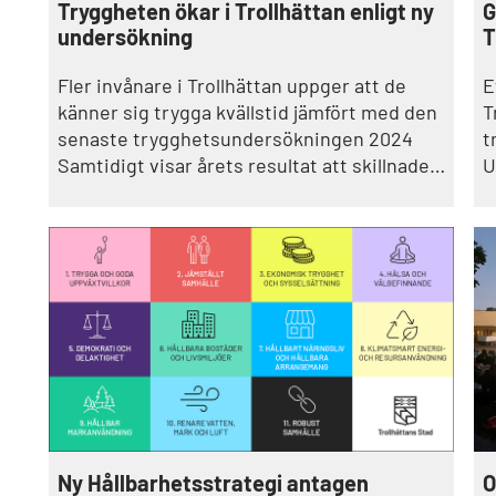
Tryggheten ökar i Trollhättan enligt ny
G
undersökning
T
Fler invånare i Trollhättan uppger att de
E
känner sig trygga kvällstid jämfört med den
T
senaste trygghetsundersökningen 2024
t
Samtidigt visar årets resultat att skillnader
U
mellan olika områden kvarstår och att vissa
i
platser fortsatt upplevs som otrygga.
f
Ny Hållbarhetsstrategi antagen
O