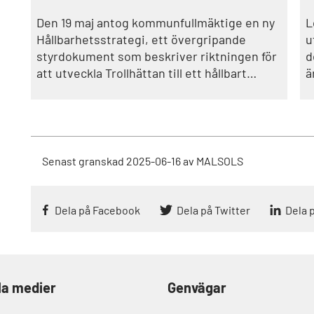
Den 19 maj antog kommunfullmäktige en ny
L
Hållbarhetsstrategi, ett övergripande
u
styrdokument som beskriver riktningen för
d
att utveckla Trollhättan till ett hållbart
ä
samhälle i enlighet med mål på global,
nationell, regional och lokal nivå.
Senast granskad
2025-06-16
av
MALSOLS
Dela på Facebook
Dela på Twitter
Dela 
la medier
Genvägar