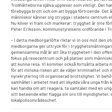
Trollhätteborna själva upplever som viktigt. Det ha
förebygga brott och om att bygga förtroende. Det ä
människor känner sig otrygga i stadens centrum elle
Nu kliver vi fram och markerar: trygghet är inte fö
Peter Eriksson, kommunstyrelsens ordförande i Tro
– I detta medborgarlöfte riktar vi in oss mot den 
medborgarna ger uttryck för i trygghetsmätningarn
gemensamma mål är att öka tryggheten i den offen
fokus på resecentrum och på platser som människ
att kunna resa. Vi kommer också fortsätta arbeta
för att minska risken att de väljer kriminalitet och
nyrekrytering till organiserad brottslighet. Vi behö
samhället i arbetet med att skydda våra unga från k
kan handla om att reagera, ta samtalet med en un
sitt beteende eller flagga sin oro till myndigheter
lokalpolisområdeschef.