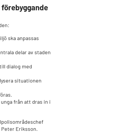
h förebyggande
den:
iljö ska anpassas
ntrala delar av staden
ill dialog med
nalysera situationen
föras.
nga från att dras in i
alpolisområdeschef
Peter Eriksson.