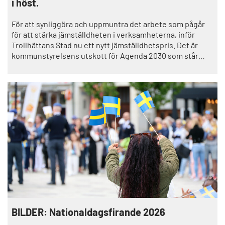
i höst.
För att synliggöra och uppmuntra det arbete som pågår
för att stärka jämställdheten i verksamheterna, inför
Trollhättans Stad nu ett nytt jämställdhetspris. Det är
kommunstyrelsens utskott för Agenda 2030 som står
bakom priset, som kommer att delas ut för första gången
under vecka 47 nu i höst.
BILDER: Nationaldagsfirande 2026