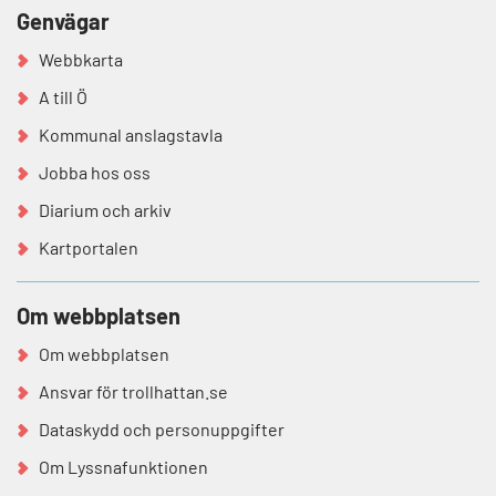
Genvägar
Webbkarta
A till Ö
Kommunal anslagstavla
Jobba hos oss
Diarium och arkiv
Kartportalen
Om webbplatsen
Om webbplatsen
Ansvar för trollhattan.se
Dataskydd och personuppgifter
Om Lyssnafunktionen