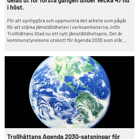
delas ut för första gången under vecka 47 nu
i höst.
För att synliggöra och uppmuntra det arbete som pågår
för att stärka jämställdheten i verksamheterna, inför
Trollhättans Stad nu ett nytt jämställdhetspris. Det är
kommunstyrelsens utskott för Agenda 2030 som står
bakom priset, som kommer att delas ut för första gången
under vecka 47 nu i höst.
Trollhättans Agenda 2030-satsningar för