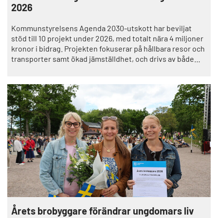
2026
Kommunstyrelsens Agenda 2030-utskott har beviljat
stöd till 10 projekt under 2026, med totalt nära 4 miljoner
kronor i bidrag. Projekten fokuserar på hållbara resor och
transporter samt ökad jämställdhet, och drivs av både
kommunala verksamheter och lokala föreningar.– Det
finns en stor vilja från våra verksamheter och föreningar
att bidra till ett mer hållbart samhälle, vilket är
superroligt!
Årets brobyggare förändrar ungdomars liv