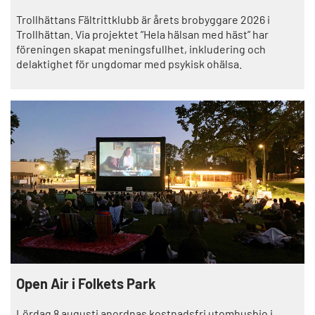
Trollhättans Fältrittklubb är årets brobyggare 2026 i
Trollhättan. Via projektet ”Hela hälsan med häst” har
föreningen skapat meningsfullhet, inkludering och
delaktighet för ungdomar med psykisk ohälsa.
Open Air i Folkets Park
Lördag 8 augusti anordnas kostnadsfri utomhusbio i