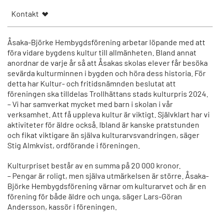
Kontakt
Åsaka-Björke Hembygdsförening arbetar löpande med att
föra vidare bygdens kultur till allmänheten. Bland annat
anordnar de varje år så att Åsakas skolas elever får besöka
sevärda kulturminnen i bygden och höra dess historia. För
detta har Kultur- och fritidsnämnden beslutat att
föreningen ska tilldelas Trollhättans stads kulturpris 2024.
– Vi har samverkat mycket med barn i skolan i vår
verksamhet. Att få uppleva kultur är viktigt. Självklart har vi
aktiviteter för äldre också. Ibland är kanske pratstunden
och fikat viktigare än själva kulturarvsvandringen, säger
Stig Almkvist, ordförande i föreningen.
Kulturpriset består av en summa på 20 000 kronor.
– Pengar är roligt, men själva utmärkelsen är större. Åsaka-
Björke Hembygdsförening värnar om kulturarvet och är en
förening för både äldre och unga, säger Lars-Göran
Andersson, kassör i föreningen.