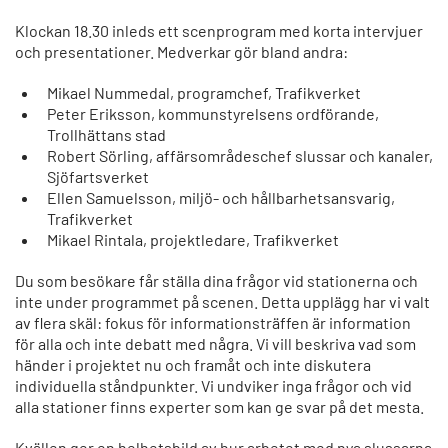
Klockan 18.30 inleds ett scenprogram med korta intervjuer
och presentationer. Medverkar gör bland andra:
Mikael Nummedal, programchef, Trafikverket
Peter Eriksson, kommunstyrelsens ordförande,
Trollhättans stad
Robert Sörling, affärsområdeschef slussar och kanaler,
Sjöfartsverket
Ellen Samuelsson, miljö- och hållbarhetsansvarig,
Trafikverket
Mikael Rintala, projektledare, Trafikverket
Du som besökare får ställa dina frågor vid stationerna och
inte under programmet på scenen. Detta upplägg har vi valt
av flera skäl: fokus för informationsträffen är information
för alla och inte debatt med några. Vi vill beskriva vad som
händer i projektet nu och framåt och inte diskutera
individuella ståndpunkter. Vi undviker inga frågor och vid
alla stationer finns experter som kan ge svar på det mesta.
Kvällen ger en helhetsbild av hur arbetet med nya slussarna