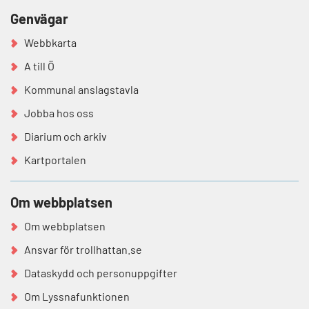
Genvägar
Webbkarta
A till Ö
Kommunal anslagstavla
Jobba hos oss
Diarium och arkiv
Kartportalen
Om webbplatsen
Om webbplatsen
Ansvar för trollhattan.se
Dataskydd och personuppgifter
Om Lyssnafunktionen