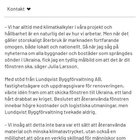
Kontakt
– Vi har alltid med klimatkalkyler i våra projekt och
hållbarhet är en naturlig del av hur vi arbetar. Men när det
gäller storskaligt återbruk är marknaden fortfarande
omogen, både lokalt och nationellt. Så när jag såg på
nyheterna om alla byggnader och bostäder som sprängdes
sönder i Ukraina, fick jag en tydlig målbild om att det är dit
fönstren ska, säger Julia Larsson.
Med stöd från Lundqvist Byggförvaltning AB,
fastighetsägare och uppdragsgivare för renoveringen,
växte idén fram om att skicka fönstren till Ukraina, ett land
hårt drabbat av kriget. Beslutet att återanvända fönstren
innebar högre kostnader och logistiska utmaningar, men
Lundqvist Byggförvaltning tvekade aldrig.
– Vi insåg att detta inte bara var ett sätt att återanvända
material och minska klimatavtrycket, utan också en
möjlighet att göra en verklig skillnad för människor som