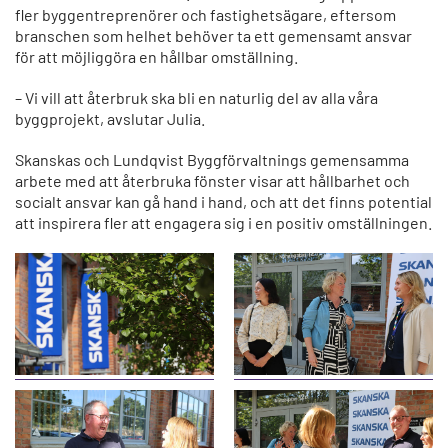
fler byggentreprenörer och fastighetsägare, eftersom
branschen som helhet behöver ta ett gemensamt ansvar
för att möjliggöra en hållbar omställning.
– Vi vill att återbruk ska bli en naturlig del av alla våra
byggprojekt, avslutar Julia.
Skanskas och Lundqvist Byggförvaltnings gemensamma
arbete med att återbruka fönster visar att hållbarhet och
socialt ansvar kan gå hand i hand, och att det finns potential
att inspirera fler att engagera sig i en positiv omställningen.
B
B
i
i
l
l
d
d
e
e
n
n
ö
ö
B
B
p
p
i
i
p
p
l
l