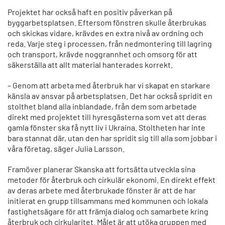
Projektet har också haft en positiv påverkan på
byggarbetsplatsen. Eftersom fönstren skulle återbrukas
och skickas vidare, krävdes en extra nivå av ordning och
reda. Varje steg i processen, från nedmontering till lagring
och transport, krävde noggrannhet och omsorg för att
säkerställa att allt material hanterades korrekt.
– Genom att arbeta med återbruk har vi skapat en starkare
känsla av ansvar på arbetsplatsen. Det har också spridit en
stolthet bland alla inblandade, från dem som arbetade
direkt med projektet till hyresgästerna som vet att deras
gamla fönster ska få nytt liv i Ukraina. Stoltheten har inte
bara stannat där, utan den har spridit sig till alla som jobbar i
våra företag, säger Julia Larsson.
Framöver planerar Skanska att fortsätta utveckla sina
metoder för återbruk och cirkulär ekonomi. En direkt effekt
av deras arbete med återbrukade fönster är att de har
initierat en grupp tillsammans med kommunen och lokala
fastighetsägare för att främja dialog och samarbete kring
återbruk och cirkularitet. Målet är att utöka gruppen med