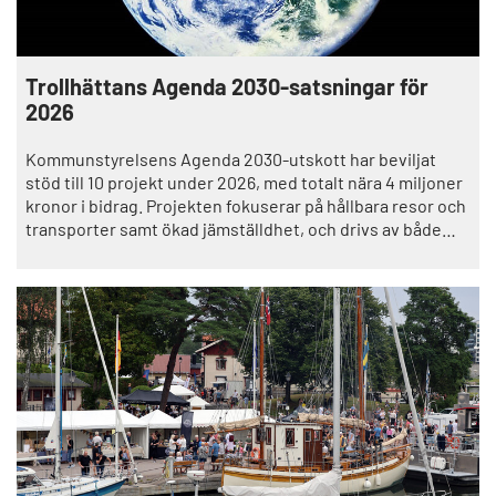
Trollhättans Agenda 2030-satsningar för
2026
Kommunstyrelsens Agenda 2030-utskott har beviljat
stöd till 10 projekt under 2026, med totalt nära 4 miljoner
kronor i bidrag. Projekten fokuserar på hållbara resor och
transporter samt ökad jämställdhet, och drivs av både
kommunala verksamheter och lokala föreningar.– Det
finns en stor vilja från våra verksamheter och föreningar
att bidra till ett mer hållbart samhälle, vilket är
superroligt!