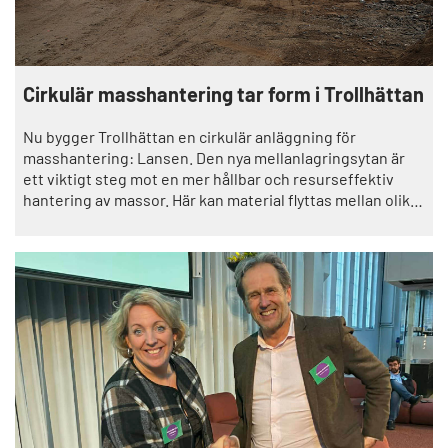
t
t
t
e
e
t
r
r
f
ö
Cirkulär masshantering tar form i Trollhättan
n
s
Nu bygger Trollhättan en cirkulär anläggning för
t
masshantering: Lansen. Den nya mellanlagringsytan är
e
ett viktigt steg mot en mer hållbar och resurseffektiv
r
hantering av massor. Här kan material flyttas mellan olika
projekt, vilket stödjer Trollhättans stads mål om minskad
klimatpåverkan och ett mer hållbart byggande.