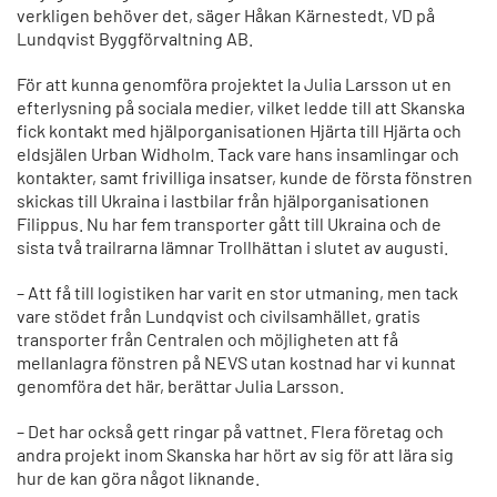
verkligen behöver det, säger Håkan Kärnestedt, VD på
Lundqvist Byggförvaltning AB.
För att kunna genomföra projektet la Julia Larsson ut en
efterlysning på sociala medier, vilket ledde till att Skanska
fick kontakt med hjälporganisationen Hjärta till Hjärta och
eldsjälen Urban Widholm. Tack vare hans insamlingar och
kontakter, samt frivilliga insatser, kunde de första fönstren
skickas till Ukraina i lastbilar från hjälporganisationen
Filippus. Nu har fem transporter gått till Ukraina och de
sista två trailrarna lämnar Trollhättan i slutet av augusti.
– Att få till logistiken har varit en stor utmaning, men tack
vare stödet från Lundqvist och civilsamhället, gratis
transporter från Centralen och möjligheten att få
mellanlagra fönstren på NEVS utan kostnad har vi kunnat
genomföra det här, berättar Julia Larsson.
– Det har också gett ringar på vattnet. Flera företag och
andra projekt inom Skanska har hört av sig för att lära sig
hur de kan göra något liknande.