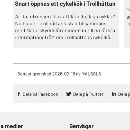
Snart öppnas ett cykelkök i Trollhättan
T
Är du intresserad av att lära dig laga cyklar?
a
Nu bjuder Trollhättans stad tillsammans
T
med Naturskyddsföreningen in till en första
informationsträff om Trollhättans cykelkök,
en öppen verkstad som ska formas
tillsammans med dem som vill vara med. Ett
steg för att bättre ta tillvara på våra
resurser och som en del av Trollhättans
klimatresa.
Senast granskad
2026-02-18
av
MALSOLS
Dela på Facebook
Dela på Twitter
Dela 
la medier
Genvägar