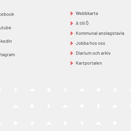
Webbkarta
cebook
A till Ö
utube
Kommunal anslagstavla
nkedIn
Jobba hos oss
Diarium och arkiv
stagram
Kartportalen