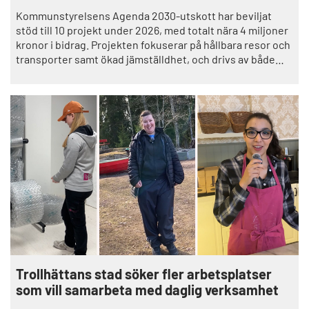
Kommunstyrelsens Agenda 2030-utskott har beviljat
stöd till 10 projekt under 2026, med totalt nära 4 miljoner
kronor i bidrag. Projekten fokuserar på hållbara resor och
transporter samt ökad jämställdhet, och drivs av både
kommunala verksamheter och lokala föreningar.– Det
finns en stor vilja från våra verksamheter och föreningar
att bidra till ett mer hållbart samhälle, vilket är
superroligt!
Trollhättans stad söker fler arbetsplatser
som vill samarbeta med daglig verksamhet