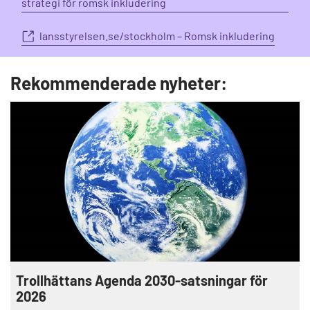
strategi för romsk inkludering
lansstyrelsen.se/stockholm – Romsk inkludering
Rekommenderade nyheter:
Trollhättans Agenda 2030-satsningar för
2026