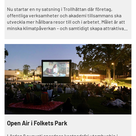
Nu startar en ny satsning i Trollhättan där företag,
offentliga verksamheter och akademi tillsammans ska
utveckla mer hållbara resor till och i arbetet. Målet är att
minska klimatpåverkan – och samtidigt skapa attraktivare
arbetsplatser. Satsningen är en del av Trollhättans
klimatresa.
Open Air i Folkets Park
Lördag 8 augusti anordnas kostnadsfri utomhusbio i