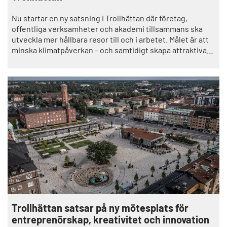
Nu startar en ny satsning i Trollhättan där företag,
offentliga verksamheter och akademi tillsammans ska
utveckla mer hållbara resor till och i arbetet. Målet är att
minska klimatpåverkan – och samtidigt skapa attraktivare
arbetsplatser. Satsningen är en del av Trollhättans
klimatresa.
Trollhättan satsar på ny mötesplats för
entreprenörskap, kreativitet och innovation