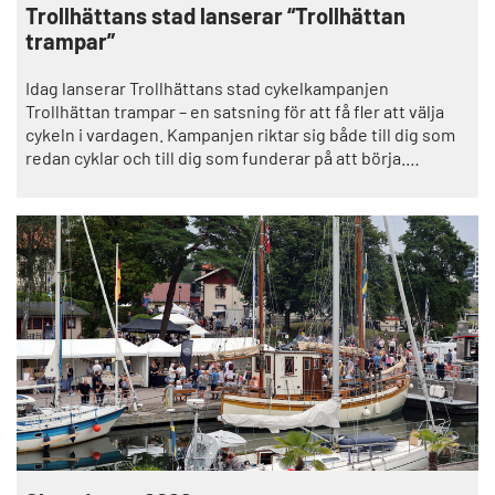
Trollhättans stad lanserar “Trollhättan
trampar”
Idag lanserar Trollhättans stad cykelkampanjen
Trollhättan trampar – en satsning för att få fler att välja
cykeln i vardagen. Kampanjen riktar sig både till dig som
redan cyklar och till dig som funderar på att börja.
Satsningen är en del av stadens Klimatresa mot en mer
hållbar framtid, med målet att minska utsläppen och
skapa ett Trollhättan i ekologisk balans.