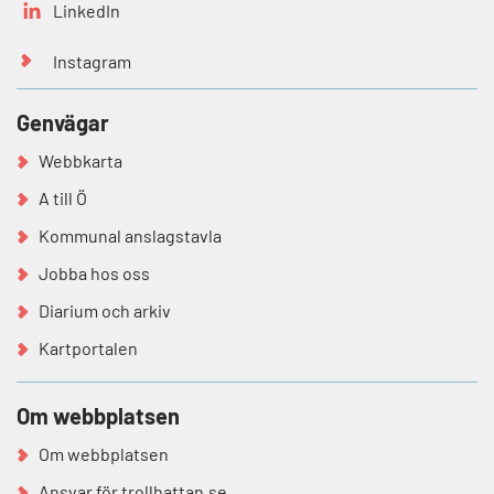
LinkedIn
Instagram
Genvägar
Webbkarta
A till Ö
Kommunal anslagstavla
Jobba hos oss
Diarium och arkiv
Kartportalen
Om webbplatsen
Om webbplatsen
Ansvar för trollhattan.se