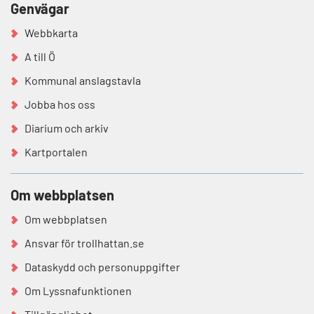
Genvägar
Webbkarta
A till Ö
Kommunal anslagstavla
Jobba hos oss
Diarium och arkiv
Kartportalen
Om webbplatsen
Om webbplatsen
Ansvar för trollhattan.se
Dataskydd och personuppgifter
Om Lyssnafunktionen