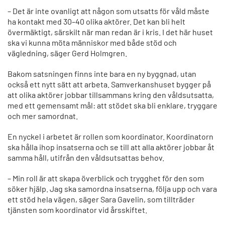
– Det är inte ovanligt att någon som utsatts för våld måste
ha kontakt med 30–40 olika aktörer. Det kan bli helt
övermäktigt, särskilt när man redan är i kris. I det här huset
ska vi kunna möta människor med både stöd och
vägledning, säger Gerd Holmgren.
Bakom satsningen finns inte bara en ny byggnad, utan
också ett nytt sätt att arbeta. Samverkanshuset bygger på
att olika aktörer jobbar tillsammans kring den våldsutsatta,
med ett gemensamt mål: att stödet ska bli enklare, tryggare
och mer samordnat.
En nyckel i arbetet är rollen som koordinator. Koordinatorn
ska hålla ihop insatserna och se till att alla aktörer jobbar åt
samma håll, utifrån den våldsutsattas behov.
– Min roll är att skapa överblick och trygghet för den som
söker hjälp. Jag ska samordna insatserna, följa upp och vara
ett stöd hela vägen, säger Sara Gavelin, som tillträder
tjänsten som koordinator vid årsskiftet.