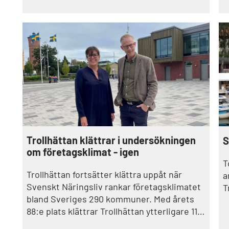
p
att samla företagsstöd, nätverk och
i
aktiviteter på en gemensam plats.
h
Trollhättan klättrar i undersökningen
S
om företagsklimat - igen
T
Trollhättan fortsätter klättra uppåt när
a
Svenskt Näringsliv rankar företagsklimatet
T
bland Sveriges 290 kommuner. Med årets
88:e plats klättrar Trollhättan ytterligare 11
placeringar mot förra årets mätning. I