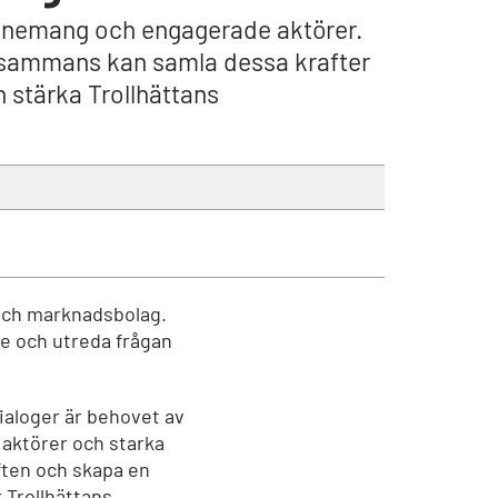
venemang och engagerade aktörer.
illsammans kan samla dessa krafter
 stärka Trollhättans
 och marknadsbolag.
re och utreda frågan
ialoger är behovet av
 aktörer och starka
aften och skapa en
 Trollhättans