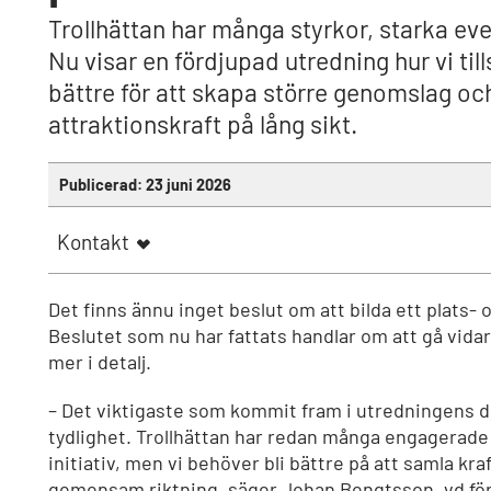
Trollhättan har många styrkor, starka e
Nu visar en fördjupad utredning hur vi t
bättre för att skapa större genomslag och
attraktionskraft på lång sikt.
Publicerad:
23 juni 2026
Kontakt
Det finns ännu inget beslut om att bilda ett plats-
Beslutet som nu har fattats handlar om att gå vida
mer i detalj.
– Det viktigaste som kommit fram i utredningens d
tydlighet. Trollhättan har redan många engagerade
initiativ, men vi behöver bli bättre på att samla kr
gemensam riktning, säger Johan Bengtsson, vd för