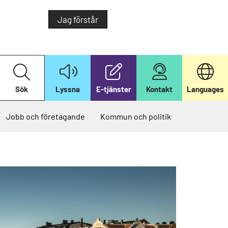
Jag förstår
S
ö
k
Sök
Lyssna
E-tjänster
Kontakt
Languages
p
å
v
å
Jobb och företagande
Kommun och politik
r
w
e
b
b
p
l
a
t
s