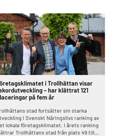
öretagsklimatet i Trollhättan visar
ekordutveckling – har klättrat 121
laceringar på fem år
rollhättans stad fortsätter sin starka
tveckling i Svenskt Näringslivs ranking av
et lokala företagsklimatet. I årets ranking
lättrar Trollhättans stad från plats 49 till