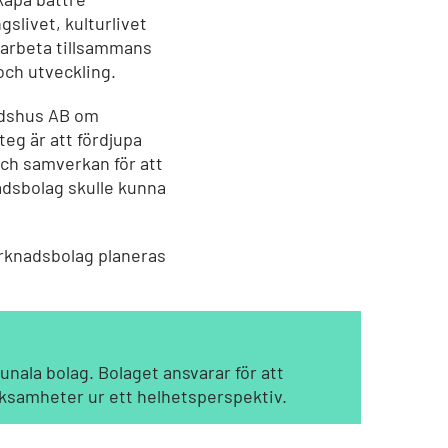
slivet, kulturlivet
t arbeta tillsammans
och utveckling.
tadshus AB om
teg är att fördjupa
och samverkan för att
adsbolag skulle kunna
arknadsbolag planeras
nala bolag. Bolaget ansvarar för att
rksamheter ur ett helhetsperspektiv.