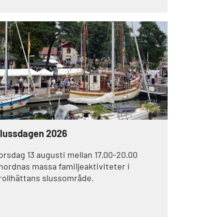
lats 32 – den bästa placeringen hittills. Det
nnebär att Trollhättans stad har avancerat
ela 121 placeringar på fem år.
lussdagen 2026
orsdag 13 augusti mellan 17.00-20.00
nordnas massa familjeaktiviteter i
rollhättans slussområde.