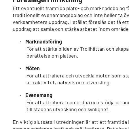
Ett eventuellt framtida plats- och marknadsbolag fö
traditionellt evenemangsbolag och inte heller ta ö
verksamheters uppdrag. I stället föreslås det få et
uppdrag att samla och stärka arbetet inom område
Marknadsföring
·
För att stärka bilden av Trollhättan och sk
berättelse om platsen.
Möten
·
För att attrahera och utveckla möten som stä
attraktivitet, nätverk och utveckling.
Evenemang
·
För att attrahera, samordna och stödja arr
till stadens utveckling och synlighet.
En viktig slutsats i utredningen är att ett framtida
som en samlande kraft och möjliggörare. Det ska s