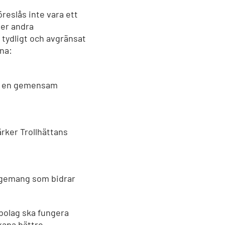
reslås inte vara ett
ver andra
t tydligt och avgränsat
na:
apa en gemensam
rker Trollhättans
angemang som bidrar
 bolag ska fungera
kapa bättre