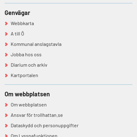
Genvägar
Webbkarta
A till Ö
Kommunal anslagstavla
Jobba hos oss
Diarium och arkiv
Kartportalen
Om webbplatsen
Om webbplatsen
Ansvar för trollhattan.se
Dataskydd och personuppgifter
Om Lyssnafunktionen