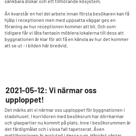
sänkbara diskar och ett tillhörande kösystem.
Än kvarstår en hel del arbete innan första besökaren kan få
hjälp i receptionen men med uppsatta väggar ges en
föraning av hur receptionen kommer att bli. Och som
tidigare får vi låta fantasin möblera lokalerna till dess att
byggnationen är klar för att få en känsla av hur det kommer
att se ut - i bilden här bredvid.
2021-05-12: Vi närmar oss
upploppet!
Det märks att vi närmar oss upploppet för byggnationen i
stadshuset. I korridoren med besöksrum har dörrkarmar
och glaspartier nu kommit på plats. Inne i besöksrummen är
det färdigmålat och i vissa fall tapetserat. Även
mattläggningen är avslutad i dessa rum. Härnäst väntar