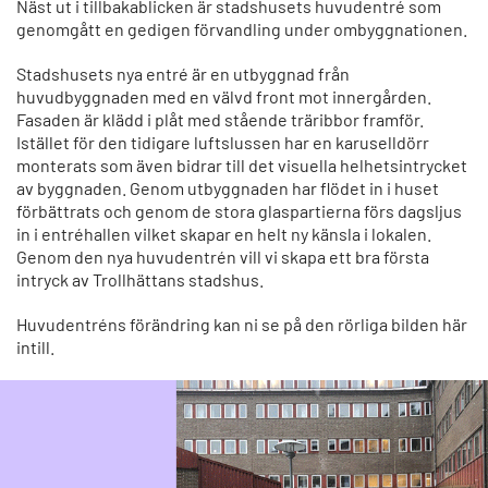
Näst ut i tillbakablicken är stadshusets huvudentré som
genomgått en gedigen förvandling under ombyggnationen.
Stadshusets nya entré är en utbyggnad från
huvudbyggnaden med en välvd front mot innergården.
Fasaden är klädd i plåt med stående träribbor framför.
Istället för den tidigare luftslussen har en karuselldörr
monterats som även bidrar till det visuella helhetsintrycket
av byggnaden. Genom utbyggnaden har flödet in i huset
förbättrats och genom de stora glaspartierna förs dagsljus
in i entréhallen vilket skapar en helt ny känsla i lokalen.
Genom den nya huvudentrén vill vi skapa ett bra första
intryck av Trollhättans stadshus.
Huvudentréns förändring kan ni se på den rörliga bilden här
intill.