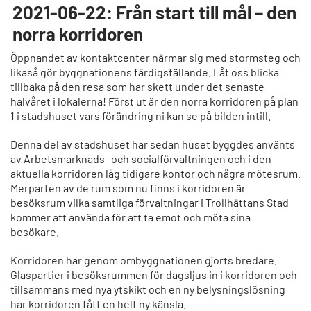
2021-06-22: Från start till mål – den
norra korridoren
Öppnandet av kontaktcenter närmar sig med stormsteg och
likaså gör byggnationens färdigställande. Låt oss blicka
tillbaka på den resa som har skett under det senaste
halvåret i lokalerna! Först ut är den norra korridoren på plan
1 i stadshuset vars förändring ni kan se på bilden intill.
Denna del av stadshuset har sedan huset byggdes använts
av Arbetsmarknads- och socialförvaltningen och i den
aktuella korridoren låg tidigare kontor och några mötesrum.
Merparten av de rum som nu finns i korridoren är
besöksrum vilka samtliga förvaltningar i Trollhättans Stad
kommer att använda för att ta emot och möta sina
besökare.
Korridoren har genom ombyggnationen gjorts bredare.
Glaspartier i besöksrummen för dagsljus in i korridoren och
tillsammans med nya ytskikt och en ny belysningslösning
har korridoren fått en helt ny känsla.