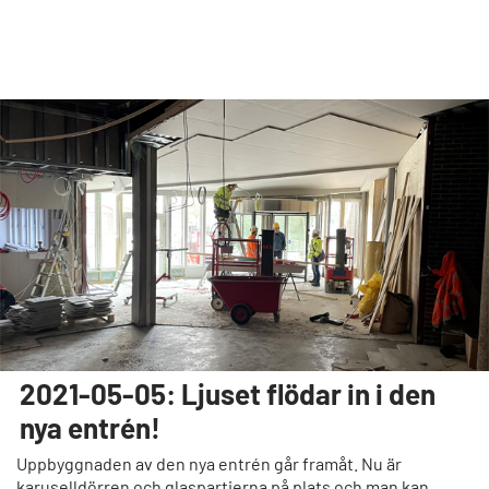
2021-05-05: Ljuset flödar in i den
nya entrén!
Uppbyggnaden av den nya entrén går framåt. Nu är
karuselldörren och glaspartierna på plats och man kan