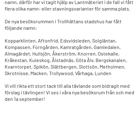
namn, därför har vi tagit hjälp av Lantmäteriet i de fall vi fått
flera olika namn- eller stavningsvarianter för samma plats.
De nya besöksrummen i Trollhättans stadshus har fått
följande namn:
Kopparklinten, Aftonfrid, Edsvidsleden, Solgläntan,
Kompassen, Forngården, Kamratgården, Gamledalen,
Almagärdet, Hullsjön, Åkerström, Knorren, Ostekalle,
Kråkestan, Kuleskog, Ålstadnäs, Göta Älv, Bergskanalen,
Kvarntorpet, Spikön, Slättbergen, Slottsön, Metholmen,
Skrotnisse, Macken, Trollywood, Vårhaga, Lunden
Vi vill rikta ett stort tack till alla tävlande som bidragit med
förslag i tävlingen! Vi ses i våra nya besöksrum från och med
den 1a september!