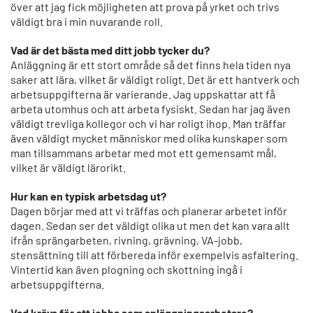
över att jag fick möjligheten att prova på yrket och trivs
väldigt bra i min nuvarande roll.
Vad är det bästa med ditt jobb tycker du?
Anläggning är ett stort område så det finns hela tiden nya
saker att lära, vilket är väldigt roligt. Det är ett hantverk och
arbetsuppgifterna är varierande. Jag uppskattar att få
arbeta utomhus och att arbeta fysiskt. Sedan har jag även
väldigt trevliga kollegor och vi har roligt ihop. Man träffar
även väldigt mycket människor med olika kunskaper som
man tillsammans arbetar med mot ett gemensamt mål,
vilket är väldigt lärorikt.
Hur kan en typisk arbetsdag ut?
Dagen börjar med att vi träffas och planerar arbetet inför
dagen. Sedan ser det väldigt olika ut men det kan vara allt
ifrån sprängarbeten, rivning, grävning, VA-jobb,
stensättning till att förbereda inför exempelvis asfaltering.
Vintertid kan även plogning och skottning ingå i
arbetsuppgifterna.
Vad krävs för att jobba som anläggningsarbetare?