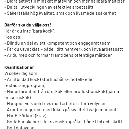
- Bidra aktivt till minskat matsvinn och mer hållbara måltider
- Delta i utvecklingen av effektiva arbetssätt
- Säkerställa hög kvalitet, smak och livsmedelssäkerhet
Därför ska du välja oss!
Här är du inte “bara kock”.
Hos oss;
- Blir du en del av ett kompetent och engagerat team
- Får du utvecklas – både i ditt hantverk och i nya arbetssätt
- Är du med och formar framtidens offentliga måltider
Kvalifikationer
Vi söker dig som:
- Är utbildad kock (storhushålls-, hotell- eller
restaurangprogram)
- Har erfarenhet från storkök eller produktionskök (gärna
omsorgskök)
- Har god fysik och trivs med arbete i stora volymer
- Arbetar noggrant med fokus på kvalitet i varje moment
- Har B-körkort (krav)
- Goda kunskaper i det svenska språket både i tal och skrift
- God datavana