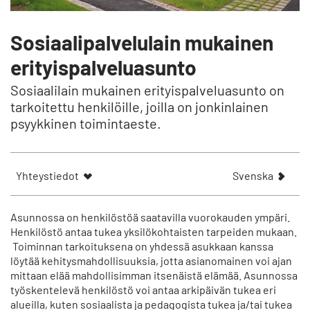
Sosiaalipalvelulain mukainen
erityispalveluasunto
Sosiaalilain mukainen erityispalveluasunto on
tarkoitettu henkilöille, joilla on jonkinlainen
psyykkinen toimintaeste.
V
Yhteystiedot
Svenska
i
s
a
Asunnossa on henkilöstöä saatavilla vuorokauden ympäri.
a
Henkilöstö antaa tukea yksilökohtaisten tarpeiden mukaan.
Toiminnan tarkoituksena on yhdessä asukkaan kanssa
r
löytää kehitysmahdollisuuksia, jotta asianomainen voi ajan
t
mittaan elää mahdollisimman itsenäistä elämää. Asunnossa
i
työskentelevä henkilöstö voi antaa arkipäivän tukea eri
k
alueilla, kuten sosiaalista ja pedagogista tukea ja/tai tukea
e