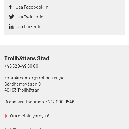
Jaa Facebookiin
Jaa Twitteriin
Jaa Linkedin
Trollhättans Stad
+46 520-49 50 00
kontaktcenter@trollhattan.se
Gärdhemsvägen 9
461 83 Trollhättan
Organisaationumero: 212 000-1546
Ota meihin yhteyttä