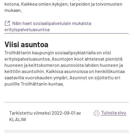
kotona. Kaikkea omien kykyjen, tarpeiden ja toivomusten
l
mukaan.
n
p
Näin haet sosiaalipalvelulain mukaista
å
erityispalveluasuntoa
Viisi asuntoa
Trollhättanin kaupungin sosiaalipsykiatrialla on viisi
erityispalveluasuntoa. Asuntojen koot ahtelevat pienistä
huoneen ja keittokomeron asunnoista lahden huoneen ja
keittiön asuntoihin. Kaikissa asunnoissa on henkilökuntaa
saatavilla vuorokauden ympäri. Asunnot on sijoitettu eri
puolille Trollhättanin kuntaa.
Tulosta sivu
Tarkistettu viimeksi
2022-09-01
av
KLALIW