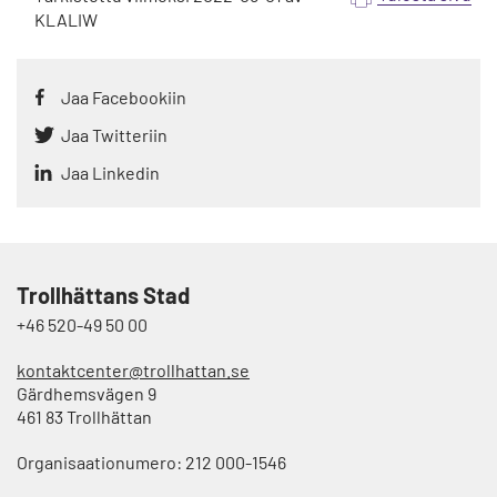
KLALIW
Jaa Facebookiin
Jaa Twitteriin
Jaa Linkedin
Trollhättans Stad
+46 520-49 50 00
kontaktcenter@trollhattan.se
Gärdhemsvägen 9
461 83 Trollhättan
Organisaationumero: 212 000-1546