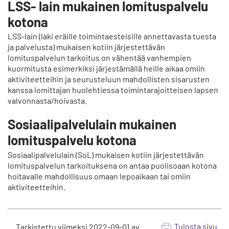
LSS- lain mukainen lomituspalvelu
n
p
kotona
å
LSS-lain (laki eräille toimintaesteisille annettavasta tuesta
ja palvelusta) mukaisen kotiin järjestettävän
lomituspalvelun tarkoitus on vähentää vanhempien
kuormitusta esimerkiksi järjestämällä heille aikaa omiin
aktiviteetteihin ja seurusteluun mahdollisten sisarusten
kanssa lomittajan huolehtiessa toimintarajoitteisen lapsen
valvonnasta/hoivasta.
Sosiaalipalvelulain mukainen
lomituspalvelu kotona
Sosiaalipalvelulain (SoL) mukaisen kotiin järjestettävän
lomituspalvelun tarkoituksena on antaa puolisoaan kotona
hoitavalle mahdollisuus omaan lepoaikaan tai omiin
aktiviteetteihin.
Tulosta sivu
Tarkistettu viimeksi
2022-09-01
av