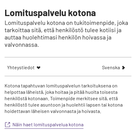
Lomituspalvelu kotona
Lomituspalvelu kotona on tukitoimenpide, joka
tarkoittaa sitä, että henkilöstö tulee kotiisi ja
auttaa huolehtimasi henkilön hoivassa ja
valvonnassa.
V
Yhteystiedot
Svenska
i
s
a
Kotona tapahtuvan lomituspalvelun tarkoituksena on
a
helpottaa läheistä, joka hoitaa ja pitää huolta toisesta
henkilöstä kotonaan. Toimenpide merkitsee sitä, että
r
henkilöstö tulee asuntoon ja huolehtii lapsen tai kotona
t
hoidettavan läheisen valvonnasta ja hoivasta.
i
k
Näin haet lomituspalvelua kotona
e
l