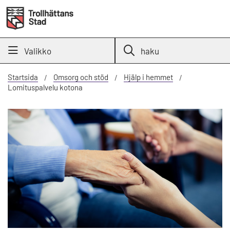
Valikko
haku
Startsida
Omsorg och stöd
Hjälp i hemmet
Lomituspalvelu kotona