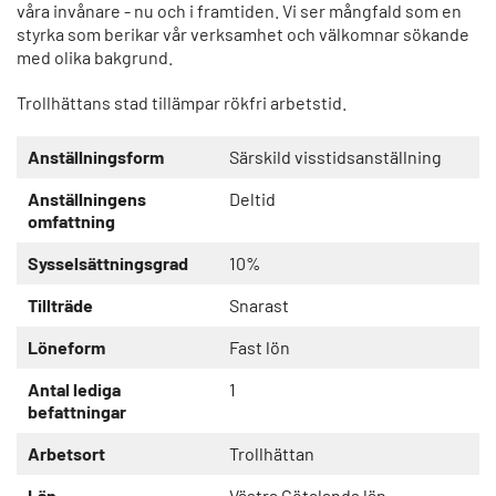
våra invånare - nu och i framtiden. Vi ser mångfald som en
styrka som berikar vår verksamhet och välkomnar sökande
med olika bakgrund.
Trollhättans stad tillämpar rökfri arbetstid.
Anställningsform
Särskild visstidsanställning
Anställningens
Deltid
omfattning
Sysselsättningsgrad
10%
Tillträde
Snarast
Löneform
Fast lön
Antal lediga
1
befattningar
Arbetsort
Trollhättan
Län
Västra Götalands län