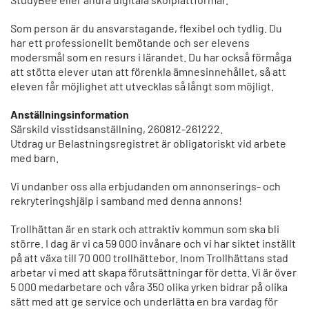
Som person är du ansvarstagande, flexibel och tydlig. Du
har ett professionellt bemötande och ser elevens
modersmål som en resurs i lärandet. Du har också förmåga
att stötta elever utan att förenkla ämnesinnehållet, så att
eleven får möjlighet att utvecklas så långt som möjligt.
Anställningsinformation
Särskild visstidsanställning, 260812-261222.
Utdrag ur Belastningsregistret är obligatoriskt vid arbete
med barn.
Vi undanber oss alla erbjudanden om annonserings- och
rekryteringshjälp i samband med denna annons!
Trollhättan är en stark och attraktiv kommun som ska bli
större. I dag är vi ca 59 000 invånare och vi har siktet inställt
på att växa till 70 000 trollhättebor. Inom Trollhättans stad
arbetar vi med att skapa förutsättningar för detta. Vi är över
5 000 medarbetare och våra 350 olika yrken bidrar på olika
sätt med att ge service och underlätta en bra vardag för