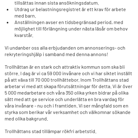
tillsättas innan sista ansökningsdatum.
Utdrag ur belastningsregistret är ett krav för arbete
med barn.
Anställningen avser en tidsbegränsad period, med
möjlighet till förlängning under nästa läsår om behov
kvarstår.
Vi undanber oss alla erbjudanden om annonserings- och
rekryteringshjälp i samband med denna annons!
Trollhättan är en stark och attraktiv kommun som ska bli
större. I dag är vi ca 59 000 invånare och vi har siktet inställt
på att växa till 70 000 trollhättebor. Inom Trollhättans stad
arbetar vi med att skapa förutsättningar för detta. Vi är över
5 000 medarbetare och våra 350 olika yrken bidrar på olika
sätt med att ge service och underlätta en bra vardag för
våra invånare - nu och i framtiden. Vi ser mångfald som en
styrka som berikar vår verksamhet och välkomnar sökande
med olika bakgrund.
Trollhättans stad tillämpar rökfri arbetstid.