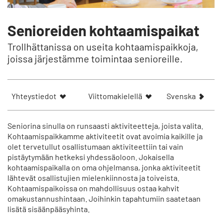
Senioreiden kohtaamispaikat
Trollhättanissa on useita kohtaamispaikkoja,
joissa järjestämme toimintaa senioreille.
V
Yhteystiedot
Viittomakielellä
Svenska
i
s
a
Seniorina sinulla on runsaasti aktiviteetteja, joista valita.
a
Kohtaamispaikkamme aktiviteetit ovat avoimia kaikille ja
olet tervetullut osallistumaan aktiviteettiin tai vain
r
pistäytymään hetkeksi yhdessäoloon. Jokaisella
t
kohtaamispaikalla on oma ohjelmansa, jonka aktiviteetit
i
lähtevät osallistujien mielenkiinnosta ja toiveista.
k
Kohtaamispaikoissa on mahdollisuus ostaa kahvit
e
omakustannushintaan. Joihinkin tapahtumiin saatetaan
l
lisätä sisäänpääsyhinta.
n