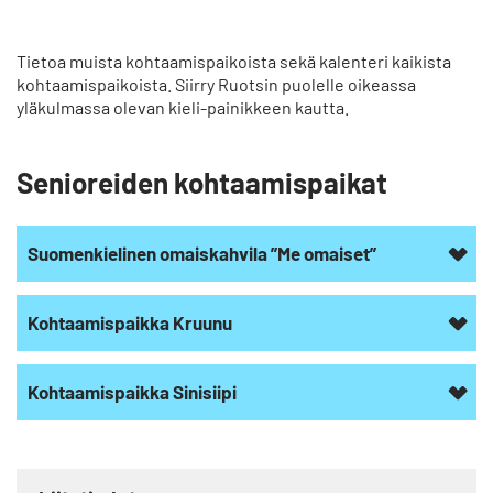
p
å
Tietoa muista kohtaamispaikoista sekä kalenteri kaikista
kohtaamispaikoista. Siirry Ruotsin puolelle oikeassa
yläkulmassa olevan kieli-painikkeen kautta.
Senioreiden kohtaamispaikat
Suomenkielinen omaiskahvila ”Me omaiset”
Kohtaamispaikka Kruunu
Kohtaamispaikka Sinisiipi