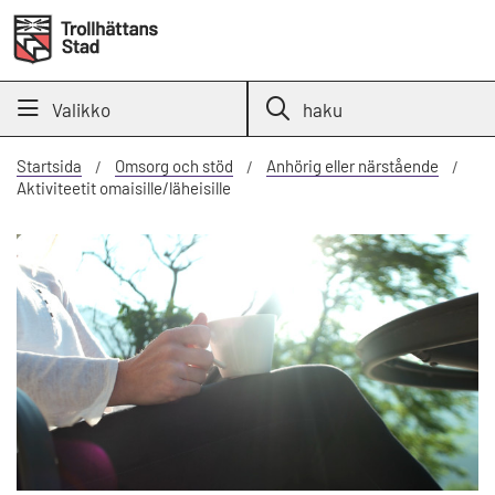
Valikko
haku
Startsida
Omsorg och stöd
Anhörig eller närstående
Aktiviteetit omaisille/läheisille