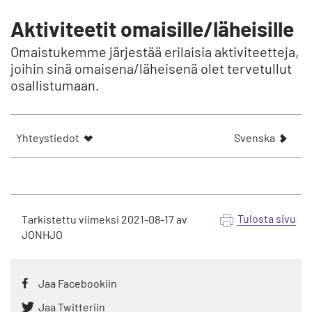
Aktiviteetit omaisille/läheisille
Omaistukemme järjestää erilaisia aktiviteetteja,
joihin sinä omaisena/läheisenä olet tervetullut
osallistumaan.
V
Yhteystiedot
Svenska
i
s
a
a
r
Tulosta sivu
Tarkistettu viimeksi
2021-08-17
av
t
JONHJO
i
k
e
Jaa Facebookiin
l
n
Jaa Twitteriin