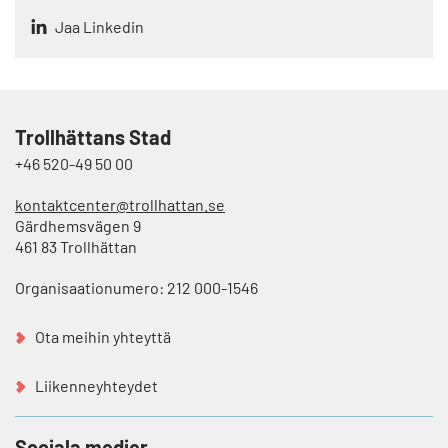
p
Jaa Linkedin
å
Trollhättans Stad
+46 520-49 50 00
kontaktcenter@trollhattan.se
Gärdhemsvägen 9
461 83 Trollhättan
Organisaationumero: 212 000-1546
Ota meihin yhteyttä
Liikenneyhteydet
Sociala medier