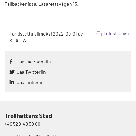
å
Tallbackenissa, Lasarettsvägen 15.
Tulosta sivu
Tarkistettu viimeksi
2022-09-01
av
KLALIW
Jaa Facebookiin
Jaa Twitteriin
Jaa Linkedin
Trollhättans Stad
+46 520-49 50 00