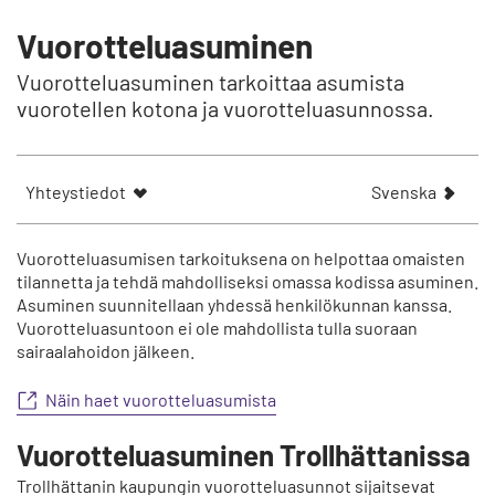
Vuorotteluasuminen
Vuorotteluasuminen tarkoittaa asumista
vuorotellen kotona ja vuorotteluasunnossa.
V
Yhteystiedot
Svenska
i
s
a
Vuorotteluasumisen tarkoituksena on helpottaa omaisten
a
tilannetta ja tehdä mahdolliseksi omassa kodissa asuminen.
Asuminen suunnitellaan yhdessä henkilökunnan kanssa.
r
Vuorotteluasuntoon ei ole mahdollista tulla suoraan
t
sairaalahoidon jälkeen.
i
k
Näin haet vuorotteluasumista
e
l
Vuorotteluasuminen Trollhättanissa
n
p
Trollhättanin kaupungin vuorotteluasunnot sijaitsevat