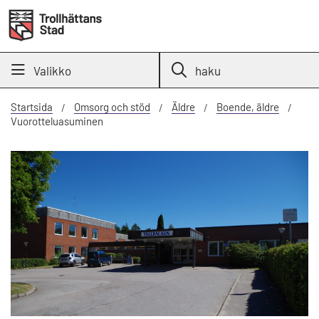
Valikko
haku
Startsida
Omsorg och stöd
Äldre
Boende, äldre
Vuorotteluasuminen