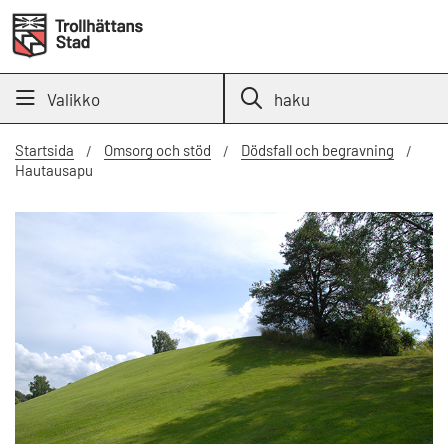
Valikko
haku
Startsida
Omsorg och stöd
Dödsfall och begravning
Hautausapu