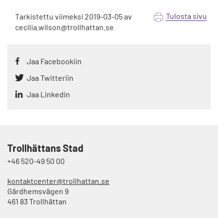
p
å
Tulosta sivu
Tarkistettu viimeksi
2019-03-05
av
cecilia.wilson@trollhattan.se
Jaa Facebookiin
Jaa Twitteriin
Jaa Linkedin
Trollhättans Stad
+46 520-49 50 00
kontaktcenter@trollhattan.se
Gärdhemsvägen 9
461 83 Trollhättan