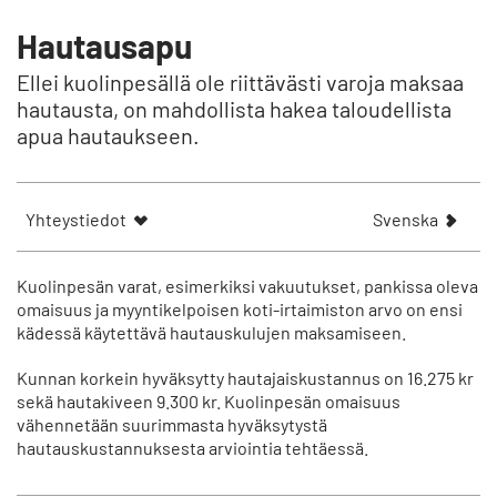
Hautausapu
Ellei kuolinpesällä ole riittävästi varoja maksaa
hautausta, on mahdollista hakea taloudellista
apua hautaukseen.
V
Yhteystiedot
Svenska
i
s
a
Kuolinpesän varat, esimerkiksi vakuutukset, pankissa oleva
a
omaisuus ja
myyntikelpoisen koti-irtaimiston
arvo on ensi
kädessä käytettävä hautauskulujen maksamiseen.
r
t
Kunnan korkein hyväksytty hautajaiskustannus on 16.275 kr
i
sekä hautakiveen 9.300 kr. Kuolinpesän omaisuus
k
vähennetään suurimmasta hyväksytystä
e
hautauskustannuksesta arviointia tehtäessä.
l
n