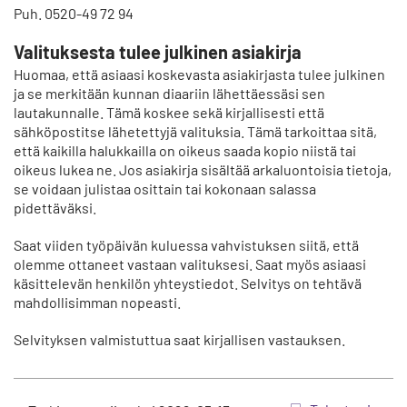
Puh. 0520-49 72 94
Valituksesta tulee julkinen asiakirja
Huomaa, että asiaasi koskevasta asiakirjasta tulee julkinen
ja se merkitään kunnan diaariin lähettäessäsi sen
lautakunnalle. Tämä koskee sekä kirjallisesti että
sähköpostitse lähetettyjä valituksia. Tämä tarkoittaa sitä,
että kaikilla halukkailla on oikeus saada kopio niistä tai
oikeus lukea ne. Jos asiakirja sisältää arkaluontoisia tietoja,
se voidaan julistaa osittain tai kokonaan salassa
pidettäväksi.
Saat viiden työpäivän kuluessa vahvistuksen siitä, että
olemme ottaneet vastaan valituksesi. Saat myös asiaasi
käsittelevän henkilön yhteystiedot. Selvitys on tehtävä
mahdollisimman nopeasti.
Selvityksen valmistuttua saat kirjallisen vastauksen.