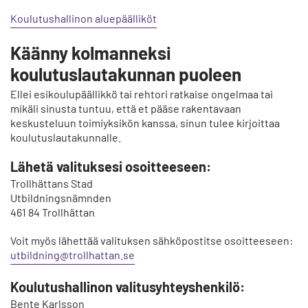
Koulutushallinon aluepäälliköt
Käänny kolmanneksi
koulutuslautakunnan puoleen
Ellei esikoulupäällikkö tai rehtori ratkaise ongelmaa tai
mikäli sinusta tuntuu, että et pääse rakentavaan
keskusteluun toimiyksikön kanssa, sinun tulee kirjoittaa
koulutuslautakunnalle.
Lähetä valituksesi osoitteeseen:
Trollhättans Stad
Utbildningsnämnden
461 84 Trollhättan
Voit myös lähettää valituksen sähköpostitse osoitteeseen:
utbildning@trollhattan.se
Koulutushallinon valitusyhteyshenkilö:
Bente Karlsson