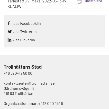
Tulosta sivu
Tarkistettu viimeksi
2022-05-13
av
KLALIW
Jaa Facebookiin
Jaa Twitteriin
Jaa Linkedin
Trollhättans Stad
+46 520-49 50 00
kontaktcenter@trollhattan.se
Gärdhemsvägen 9
461 83 Trollhättan
Organisaationumero: 212 000-1546