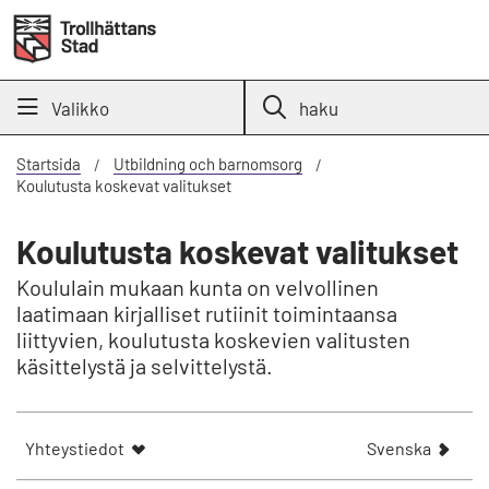
Valikko
haku
Startsida
Utbildning och barnomsorg
Koulutusta koskevat valitukset
Koulutusta koskevat valitukset
Koululain mukaan kunta on velvollinen
laatimaan kirjalliset rutiinit toimintaansa
liittyvien, koulutusta koskevien valitusten
käsittelystä ja selvittelystä.
V
Yhteystiedot
Svenska
i
s