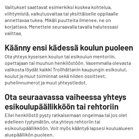
a
Valitukset saattavat esimerkiksi koskea kohtelua,
a
viihtymistä, vaikutusvaltaa tai yksittäiselle oppilaalle
annettavaa tukea. Mikäli puutteita ilmenee, ne on
r
korjattava. Menettele seuraavalla tavalla halutessasi
t
valittaa.
i
k
Käänny ensi kädessä koulun puoleen
e
l
Ota yhteys kyseisen koulun tai esikoulun mentoriin,
n
opettajaan tai muuhun henkilöstöön. Vasemmalla olevasta
p
valikosta löydät kaikki Trollhättanin kaupungin esikoulut,
å
koulut ja muut toiminnat sekä niiden osoitteet,
puhelinnumerot ja muut yhteystiedot.
Ota seuraavassa vaiheessa yhteys
esikoulupäällikköön tai rehtoriin
Ellei henkilöstö pysty ratkaisemaan ongelmaa tai jos olet
edelleen tyytymätön, ota yhteys rehtoriin tai
esikoulupäällikköön. Voit myös kääntyä lapsesi koulualueen
aluepäällikön puoleen.